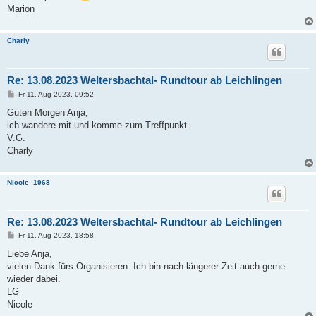
a
Marion
g
Charly
Re: 13.08.2023 Weltersbachtal- Rundtour ab Leichlingen
B
Fr 11. Aug 2023, 09:52
e
i
Guten Morgen Anja,
t
ich wandere mit und komme zum Treffpunkt.
r
a
V.G.
g
Charly
Nicole_1968
Re: 13.08.2023 Weltersbachtal- Rundtour ab Leichlingen
B
Fr 11. Aug 2023, 18:58
e
i
Liebe Anja,
t
vielen Dank fürs Organisieren. Ich bin nach längerer Zeit auch gerne
r
a
wieder dabei.
g
LG
Nicole