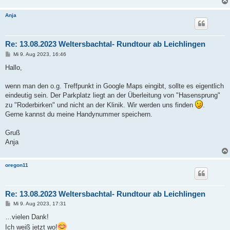
Anja
Re: 13.08.2023 Weltersbachtal- Rundtour ab Leichlingen
B
Mi 9. Aug 2023, 16:46
e
i
Hallo,
t
r
a
wenn man den o.g. Treffpunkt in Google Maps eingibt, sollte es eigentlich
g
eindeutig sein. Der Parkplatz liegt an der Überleitung von "Hasensprung"
zu "Roderbirken" und nicht an der Klinik. Wir werden uns finden
.
Gerne kannst du meine Handynummer speichern.
Gruß
Anja
oregon11
Re: 13.08.2023 Weltersbachtal- Rundtour ab Leichlingen
B
Mi 9. Aug 2023, 17:31
e
i
…vielen Dank!
t
Ich weiß jetzt wo!
r