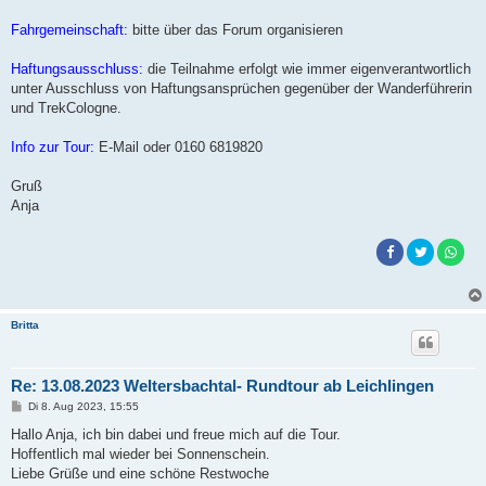
Fahrgemeinschaft:
bitte über das Forum organisieren
Haftungsausschluss:
die Teilnahme erfolgt wie immer eigenverantwortlich
unter Ausschluss von Haftungsansprüchen gegenüber der Wanderführerin
und TrekCologne.
Info zur Tour:
E-Mail oder 0160 6819820
Gruß
Anja
Britta
Re: 13.08.2023 Weltersbachtal- Rundtour ab Leichlingen
B
Di 8. Aug 2023, 15:55
e
i
Hallo Anja, ich bin dabei und freue mich auf die Tour.
t
Hoffentlich mal wieder bei Sonnenschein.
r
a
Liebe Grüße und eine schöne Restwoche
g