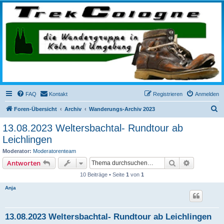
trekcologne.de
Wanderungen rund um Köln
FAQ
Kontakt
Registrieren
Anmelden
S
Foren-Übersicht
Archiv
Wanderungs-Archiv 2023
u
13.08.2023 Weltersbachtal- Rundtour ab
c
Leichlingen
h
Moderator:
Moderatorenteam
e
Suche
Erweiterte
Antworten
10 Beiträge • Seite
1
von
1
Anja
13.08.2023 Weltersbachtal- Rundtour ab Leichlingen