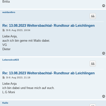
Britta
waldanthro
Re: 13.08.2023 Weltersbachtal- Rundtour ab Leichlingen
B
Di 8. Aug 2023, 19:04
e
i
Liebe Anja,
t
auch ich bin gerne mit Mailo dabei.
r
a
VG
g
Dieter
Lebenskraft33
Re: 13.08.2023 Weltersbachtal- Rundtour ab Leichlingen
B
Di 8. Aug 2023, 21:18
e
i
Liebe Anja
t
ich bin dabei und freue mich auf euch.
r
a
L.G Moni
g
Kalle