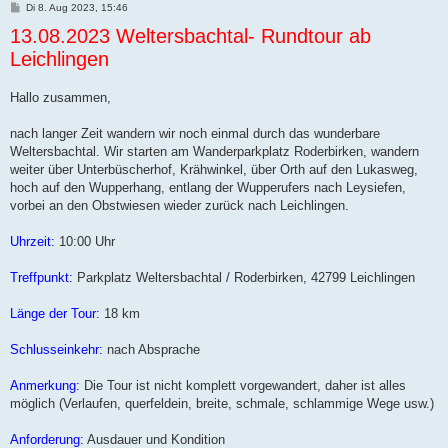
B
Di 8. Aug 2023, 15:46
e
13.08.2023 Weltersbachtal- Rundtour ab
i
t
Leichlingen
r
a
g
Hallo zusammen,
nach langer Zeit wandern wir noch einmal durch das wunderbare
Weltersbachtal. Wir starten am Wanderparkplatz Roderbirken, wandern
weiter über Unterbüscherhof, Krähwinkel, über Orth auf den Lukasweg,
hoch auf den Wupperhang, entlang der Wupperufers nach Leysiefen,
vorbei an den Obstwiesen wieder zurück nach Leichlingen.
Uhrzeit:
10:00 Uhr
Treffpunkt:
Parkplatz Weltersbachtal / Roderbirken, 42799 Leichlingen
Länge der Tour:
18 km
Schlusseinkehr:
nach Absprache
Anmerkung:
Die Tour ist nicht komplett vorgewandert, daher ist alles
möglich (Verlaufen, querfeldein, breite, schmale, schlammige Wege usw.)
Anforderung:
Ausdauer und Kondition