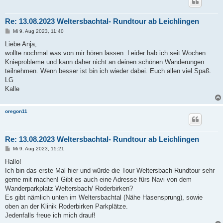
Re: 13.08.2023 Weltersbachtal- Rundtour ab Leichlingen
B
Mi 9. Aug 2023, 11:40
e
i
Liebe Anja,
t
wollte nochmal was von mir hören lassen. Leider hab ich seit Wochen
r
a
Knieprobleme und kann daher nicht an deinen schönen Wanderungen
g
teilnehmen. Wenn besser ist bin ich wieder dabei. Euch allen viel Spaß.
LG
Kalle
oregon11
Re: 13.08.2023 Weltersbachtal- Rundtour ab Leichlingen
B
Mi 9. Aug 2023, 15:21
e
i
Hallo!
t
Ich bin das erste Mal hier und würde die Tour Weltersbach-Rundtour sehr
r
a
gerne mit machen! Gibt es auch eine Adresse fürs Navi von dem
g
Wanderparkplatz Weltersbach/ Roderbirken?
Es gibt nämlich unten im Weltersbachtal (Nähe Hasensprung), sowie
oben an der Klinik Roderbirken Parkplätze.
Jedenfalls freue ich mich drauf!