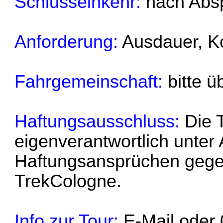
Schlusseinkehr:
nach Absp
Anforderung:
Ausdauer, K
Fahrgemeinschaft:
bitte ü
Haftungsausschluss:
Die T
eigenverantwortlich unter
Haftungsansprüchen gege
TrekCologne.
Info zur Tour:
E-Mail oder