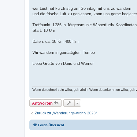
t
r
a
wer Lust hat kurzfristig am Sonntag mit uns zu wandern
g
und die frische Luft zu geniessen, kann uns gerne begleite
Treffpunkt: L286 in Jörgensmühle Wipperfürth/ Koordinate
Start: 10 Uhr
Daten: ca. 18 Km 400 Hm
Wir wandern in gemäßigtem Tempo
Liebe Grüße von Doris und Werner
Wenn du schnell sein willst, geh allein. Wenn du ankommen willst, ge
Antworten
Zurück zu „Wanderungs-Archiv 2023“
Foren-Übersicht