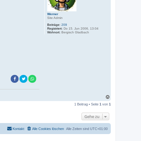
Werner
Site Admin
Beiträge:
209
Registriert:
Do 15. Jun 2006, 13:04
Wohnort:
Bergisch Gladbach
N
a
1 Beitrag • Seite
1
von
1
c
h
o
Gehe zu
b
e
n
Kontakt
Alle Cookies löschen
Alle Zeiten sind
UTC+01:00