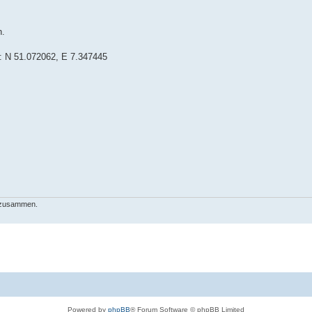
n.
n: N 51.072062, E 7.347445
h zusammen.
Powered by
phpBB
® Forum Software © phpBB Limited