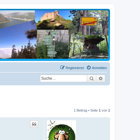
Registrieren
Anmelden
Suche
Erweiterte Suche
1 Beitrag • Seite
1
von
1