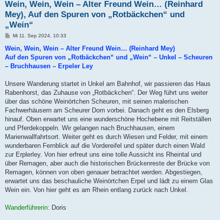
Wein, Wein, Wein – Alter Freund Wein… (Reinhard
Mey), Auf den Spuren von „Rotbäckchen“ und
„Wein“
B
Mi 11. Sep 2024, 10:33
e
i
Wein, Wein, Wein – Alter Freund Wein… (Reinhard Mey)
t
Auf den Spuren von „Rotbäckchen“ und „Wein“ – Unkel – Scheuren
r
a
– Bruchhausen – Erpeler Ley
g
Unsere Wanderung startet in Unkel am Bahnhof, wir passieren das Haus
Rabenhorst, das Zuhause von „Rotbäckchen“. Der Weg führt uns weiter
über das schöne Weinörtchen Scheuren, mit seinen malerischen
Fachwerhäusern am Scheurer Dom vorbei. Danach geht es den Elsberg
hinauf. Oben erwartet uns eine wunderschöne Hochebene mit Reitställen
und Pferdekoppeln. Wir gelangen nach Bruchhausen, einem
Marienwallfahrtsort. Weiter geht es durch Wiesen und Felder, mit einem
wunderbaren Fernblick auf die Vordereifel und später durch einen Wald
zur Erplerley. Von hier erfreut uns eine tolle Aussicht ins Rheintal und
über Remagen, aber auch die historischen Brückenreste der Brücke von
Remagen, können von oben genauer betrachtet werden. Abgestiegen,
erwartet uns das beschauliche Weinörtchen Erpel und lädt zu einem Glas
Wein ein. Von hier geht es am Rhein entlang zurück nach Unkel.
Wanderführerin:
Doris