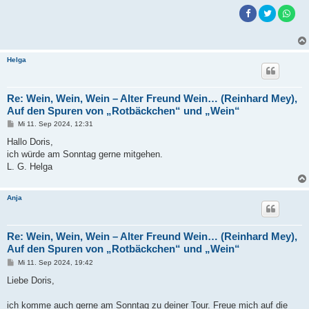
Helga
Re: Wein, Wein, Wein – Alter Freund Wein… (Reinhard Mey),
Auf den Spuren von „Rotbäckchen“ und „Wein“
B
Mi 11. Sep 2024, 12:31
e
i
Hallo Doris,
t
ich würde am Sonntag gerne mitgehen.
r
a
L. G. Helga
g
Anja
Re: Wein, Wein, Wein – Alter Freund Wein… (Reinhard Mey),
Auf den Spuren von „Rotbäckchen“ und „Wein“
B
Mi 11. Sep 2024, 19:42
e
i
Liebe Doris,
t
r
a
ich komme auch gerne am Sonntag zu deiner Tour. Freue mich auf die