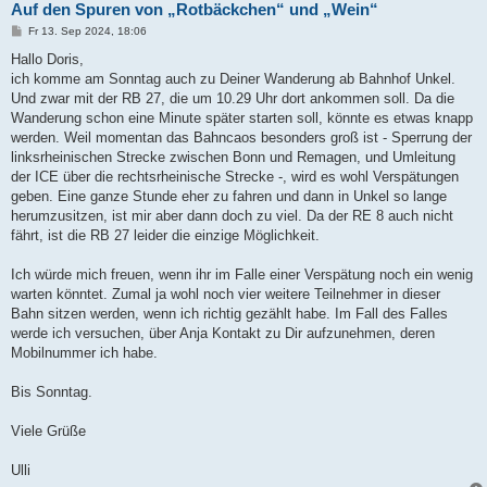
Auf den Spuren von „Rotbäckchen“ und „Wein“
B
Fr 13. Sep 2024, 18:06
e
i
Hallo Doris,
t
ich komme am Sonntag auch zu Deiner Wanderung ab Bahnhof Unkel.
r
a
Und zwar mit der RB 27, die um 10.29 Uhr dort ankommen soll. Da die
g
Wanderung schon eine Minute später starten soll, könnte es etwas knapp
werden. Weil momentan das Bahncaos besonders groß ist - Sperrung der
linksrheinischen Strecke zwischen Bonn und Remagen, und Umleitung
der ICE über die rechtsrheinische Strecke -, wird es wohl Verspätungen
geben. Eine ganze Stunde eher zu fahren und dann in Unkel so lange
herumzusitzen, ist mir aber dann doch zu viel. Da der RE 8 auch nicht
fährt, ist die RB 27 leider die einzige Möglichkeit.
Ich würde mich freuen, wenn ihr im Falle einer Verspätung noch ein wenig
warten könntet. Zumal ja wohl noch vier weitere Teilnehmer in dieser
Bahn sitzen werden, wenn ich richtig gezählt habe. Im Fall des Falles
werde ich versuchen, über Anja Kontakt zu Dir aufzunehmen, deren
Mobilnummer ich habe.
Bis Sonntag.
Viele Grüße
Ulli