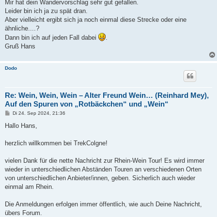
Mir hat dein Wandervorschlag sehr gut gefallen.
Leider bin ich ja zu spät dran.
Aber vielleicht ergibt sich ja noch einmal diese Strecke oder eine
ähnliche....?
Dann bin ich auf jeden Fall dabei
.
Gruß Hans
Dodo
Re: Wein, Wein, Wein – Alter Freund Wein… (Reinhard Mey),
Auf den Spuren von „Rotbäckchen“ und „Wein“
B
Di 24. Sep 2024, 21:36
e
i
Hallo Hans,
t
r
a
herzlich willkommen bei TrekColgne!
g
vielen Dank für die nette Nachricht zur Rhein-Wein Tour! Es wird immer
wieder in unterschiedlichen Abständen Touren an verschiedenen Orten
von unterschiedlichen Anbieter/innen, geben. Sicherlich auch wieder
einmal am Rhein.
Die Anmeldungen erfolgen immer öffentlich, wie auch Deine Nachricht,
übers Forum.