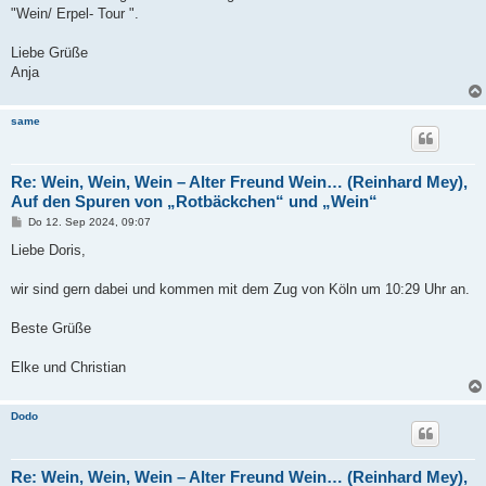
g
"Wein/ Erpel- Tour ".
Liebe Grüße
Anja
same
Re: Wein, Wein, Wein – Alter Freund Wein… (Reinhard Mey),
Auf den Spuren von „Rotbäckchen“ und „Wein“
B
Do 12. Sep 2024, 09:07
e
i
Liebe Doris,
t
r
a
wir sind gern dabei und kommen mit dem Zug von Köln um 10:29 Uhr an.
g
Beste Grüße
Elke und Christian
Dodo
Re: Wein, Wein, Wein – Alter Freund Wein… (Reinhard Mey),