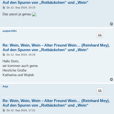
Auf den Spuren von „Rotbäckchen“ und „Wein“
B
Do 12. Sep 2024, 10:15
e
i
Das passt ja genau
t
r
a
g
wojtek1961
Re: Wein, Wein, Wein – Alter Freund Wein… (Reinhard Mey),
Auf den Spuren von „Rotbäckchen“ und „Wein“
B
Do 12. Sep 2024, 16:26
e
i
Hallo Doris,
t
wir kommen auch gerne.
r
a
Herzliche Grüße
g
Katharina und Wojtek
Anja
Re: Wein, Wein, Wein – Alter Freund Wein… (Reinhard Mey),
Auf den Spuren von „Rotbäckchen“ und „Wein“
B
Do 12. Sep 2024, 17:21
e