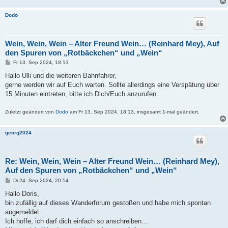
Dodo
Wein, Wein, Wein – Alter Freund Wein… (Reinhard Mey), Auf
den Spuren von „Rotbäckchen“ und „Wein“
B
Fr 13. Sep 2024, 18:13
e
i
Hallo Ulli und die weiteren Bahnfahrer,
t
gerne werden wir auf Euch warten. Sollte allerdings eine Verspätung über
r
a
15 Minuten eintreten, bitte ich Dich/Euch anzurufen.
g
Zuletzt geändert von
Dodo
am Fr 13. Sep 2024, 18:13, insgesamt 1-mal geändert.
georg2024
Re: Wein, Wein, Wein – Alter Freund Wein… (Reinhard Mey),
Auf den Spuren von „Rotbäckchen“ und „Wein“
B
Di 24. Sep 2024, 20:54
e
i
Hallo Doris,
t
bin zufällig auf dieses Wanderforum gestoßen und habe mich spontan
r
a
angemeldet.
g
Ich hoffe, ich darf dich einfach so anschreiben...