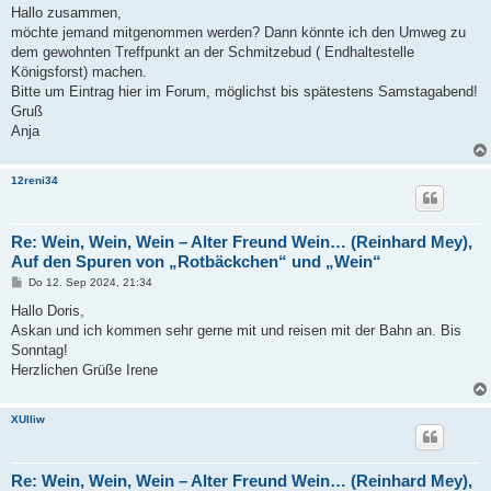
i
Hallo zusammen,
t
möchte jemand mitgenommen werden? Dann könnte ich den Umweg zu
r
a
dem gewohnten Treffpunkt an der Schmitzebud ( Endhaltestelle
g
Königsforst) machen.
Bitte um Eintrag hier im Forum, möglichst bis spätestens Samstagabend!
Gruß
Anja
12reni34
Re: Wein, Wein, Wein – Alter Freund Wein… (Reinhard Mey),
Auf den Spuren von „Rotbäckchen“ und „Wein“
B
Do 12. Sep 2024, 21:34
e
i
Hallo Doris,
t
Askan und ich kommen sehr gerne mit und reisen mit der Bahn an. Bis
r
a
Sonntag!
g
Herzlichen Grüße Irene
XUlliw
Re: Wein, Wein, Wein – Alter Freund Wein… (Reinhard Mey),