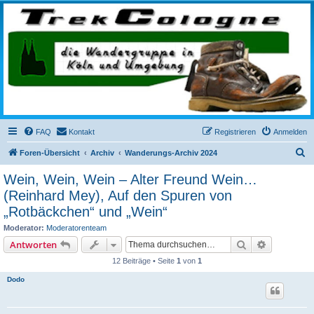
trekcologne.de
Wanderungen rund um Köln
FAQ
Kontakt
Registrieren
Anmelden
S
Foren-Übersicht
Archiv
Wanderungs-Archiv 2024
u
Wein, Wein, Wein – Alter Freund Wein…
c
(Reinhard Mey), Auf den Spuren von
h
„Rotbäckchen“ und „Wein“
e
Moderator:
Moderatorenteam
Suche
Erweiterte
Antworten
12 Beiträge • Seite
1
von
1
Dodo