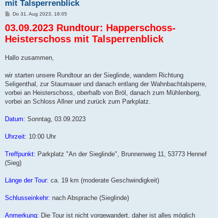
mit Talsperrenblick
B
Do 31. Aug 2023, 18:05
e
03.09.2023 Rundtour: Happerschoss-
i
t
Heisterschoss mit Talsperrenblick
r
a
g
Hallo zusammen,
wir starten unsere Rundtour an der Sieglinde, wandern Richtung
Seligenthal, zur Staumauer und danach entlang der Wahnbachtalsperre,
vorbei an Heisterschoss, oberhalb von Bröl, danach zum Mühlenberg,
vorbei an Schloss Allner und zurück zum Parkplatz.
Datum:
Sonntag, 03.09.2023
Uhrzeit:
10:00 Uhr
Treffpunkt:
Parkplatz "An der Sieglinde", Brunnenweg 11, 53773 Hennef
(Sieg)
Länge der Tour:
ca. 19 km (moderate Geschwindigkeit)
Schlusseinkehr:
nach Absprache (Sieglinde)
Anmerkung:
Die Tour ist nicht vorgewandert, daher ist alles möglich