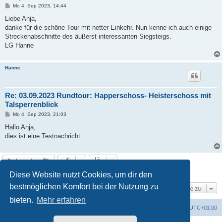
B
Mo 4. Sep 2023, 14:44
e
i
Liebe Anja,
t
danke für die schöne Tour mit netter Einkehr. Nun kenne ich auch einige
r
a
Streckenabschnitte des äußerst interessanten Siegsteigs.
g
LG Hanne
Hanne
Re: 03.09.2023 Rundtour: Happerschoss- Heisterschoss mit
Talsperrenblick
B
Mo 4. Sep 2023, 21:03
e
i
Hallo Anja,
t
dies ist eine Testnachricht.
r
a
g
Antworten
5 Beiträge • Seite
1
von
1
Diese Website nutzt Cookies, um dir den
bestmöglichen Komfort bei der Nutzung zu
Gehe zu
bieten.
Mehr erfahren
Foren-Übersicht
Alle Zeiten sind
UTC+01:00