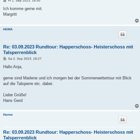
B
Fr 1. Sep 2023, 18:50
e
i
Ich komme gerne mit.
t
Margritt
r
a
g
HGMA
Re: 03.09.2023 Rundtour: Happerschoss- Heisterschoss mit
Talsperrenblick
B
Sa 2. Sep 2023, 18:27
e
i
Hallo Anja,
t
r
a
gerne sind Marlene und ich morgen bei der Sommerwettertour mit Blick
g
auf die Talsperre etc. dabei.
Liebe Grüße!
Hans Gerd
Hanne
Re: 03.09.2023 Rundtour: Happerschoss- Heisterschoss mit
Talsperrenblick