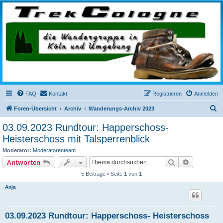
trekcologne.de
Wanderungen rund um Köln
FAQ
Kontakt
Registrieren
Anmelden
S
Foren-Übersicht
Archiv
Wanderungs-Archiv 2023
u
03.09.2023 Rundtour: Happerschoss-
c
Heisterschoss mit Talsperrenblick
h
Moderator:
Moderatorenteam
e
Suche
Erweiterte
Antworten
5 Beiträge • Seite
1
von
1
Anja
03.09.2023 Rundtour: Happerschoss- Heisterschoss