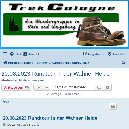
trekcologne.de
Wanderungen rund um Köln
FAQ
Kontakt
Registrieren
Anmelden
S
Foren-Übersicht
Archiv
Wanderungs-Archiv 2023
u
20.08.2023 Rundtour in der Wahner Heide
c
Moderator:
Moderatorenteam
h
Suche
Erweiterte
Antworten
e
2 Beiträge • Seite
1
von
1
Anja
20.08.2023 Rundtour in der Wahner Heide
B
Do 17. Aug 2023, 16:33
e