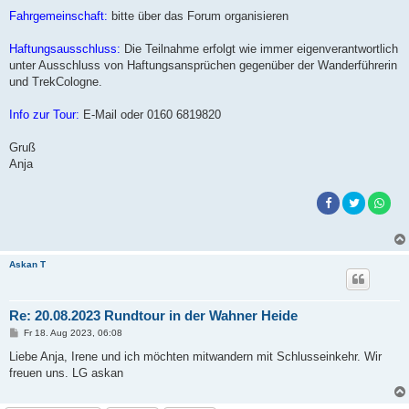
Fahrgemeinschaft:
bitte über das Forum organisieren
Haftungsausschluss:
Die Teilnahme erfolgt wie immer eigenverantwortlich
unter Ausschluss von Haftungsansprüchen gegenüber der Wanderführerin
und TrekCologne.
Info zur Tour:
E-Mail oder 0160 6819820
Gruß
Anja
Askan T
Re: 20.08.2023 Rundtour in der Wahner Heide
B
Fr 18. Aug 2023, 06:08
e
i
Liebe Anja, Irene und ich möchten mitwandern mit Schlusseinkehr. Wir
t
freuen uns. LG askan
r
a
g