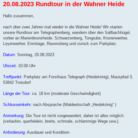
20.08.2023 Rundtour in der Wahner Heide
i
t
r
a
Hallo zusammen,
g
nach über zwei Jahren mal wieder in die Wahner Heide! Wir starten
unsere Rundtour am Telegraphenberg, wandern über den Sallbachhügel,
vorbei an Marienbrunsheide, Schwarzenberg, Tongrube, Kronenweiher,
Leyenweiher, Erimitage, Ravensberg und zurück zum Parkplatz.
Datum:
Sonntag, 20.08.2023
Uhrzeit:
10:00 Uhr
Treffpunkt:
Parkplatz am Forsthaus Telegraph (Heidekönig), Mauspfad 3,
53842 Troisdorf
Länge der Tour:
ca. 18 km (moderate Geschwindigkeit)
Schlusseinkehr:
nach Absprache (Waldwirtschaft „Heidekönig“ )
Anmerkung:
Die Tour ist nicht vorgewandert, daher ist alles möglich
(verlaufen, querfeldein, breite, schmale, schlammige Wege usw.).
Anforderung:
Ausdauer und Kondition