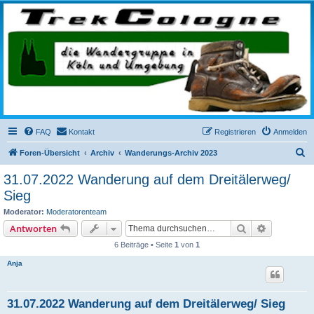
trekcologne.de
Wanderungen rund um Köln
FAQ
Kontakt
Registrieren
Anmelden
S
Foren-Übersicht
Archiv
Wanderungs-Archiv 2023
u
31.07.2022 Wanderung auf dem Dreitälerweg/
c
Sieg
h
Moderator:
Moderatorenteam
e
Suche
Erweiterte
Antworten
6 Beiträge • Seite
1
von
1
Anja
31.07.2022 Wanderung auf dem Dreitälerweg/ Sieg