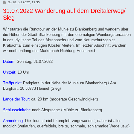
B
Do 28. Jul 2022, 19:35
e
31.07.2022 Wanderung auf dem Dreitälerweg/
i
t
Sieg
r
a
g
Wir starten die Rundtour an der Mühle zu Blankenberg und wandern über
die Höhen der Stadt Blankenberg mit den ehemaligen Weinbergsterrassen
in das idyllische Tal des Ahrenbachs und vom Naturschutzgebiet
Krabachtal zum einstigen Kloster Merten. Im letzten Abschnitt wandern
wir noch entlang des Marksbach Richtung Honscheid.
Datum:
Sonntag, 31.07.2022
Uhrzeit:
10 Uhr
Treffpunkt:
Parkplatz in der Nähe der Mühle zu Blankenberg / Am
Burghart, 10 53773 Hennef (Sieg)
Länge der Tour:
ca. 20 km (moderate Geschwindigkeit)
Schlusseinkehr:
nach Absprache / Mühle zu Blankenberg
Anmerkung:
Die Tour ist nicht komplett vorgewandert, daher ist alles
möglich (verlaufen, querfeldein, breite, schmale, schlammige Wege usw.)