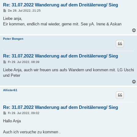
Re: 31.07.2022 Wanderung auf dem Dreitälerweg/ Sieg
B
Do 28. Jul 2022, 21:25
e
i
Liebe anja,
t
Eir kommen, endlich mal wieder, gerne mit. See yA. Irene & Askan
r
a
g
Peter Bongen
Re: 31.07.2022 Wanderung auf dem Dreitälerweg/ Sieg
B
Fr 29. Jul 2022, 08:39
e
i
Liebe Anja, auch wir freuen uns aufs Wandern und kommen mit. LG Uschi
t
und Peter
r
a
g
Allister61
Re: 31.07.2022 Wanderung auf dem Dreitälerweg/ Sieg
B
Fr 29. Jul 2022, 09:02
e
i
Hallo Anja
t
r
a
Auch ich versuche zu kommen .
g