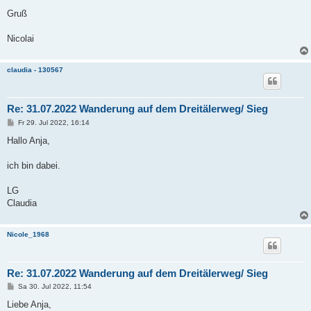
Gruß
Nicolai
claudia - 130567
Re: 31.07.2022 Wanderung auf dem Dreitälerweg/ Sieg
B
Fr 29. Jul 2022, 16:14
e
i
Hallo Anja,
t
r
a
ich bin dabei.
g
LG
Claudia
Nicole_1968
Re: 31.07.2022 Wanderung auf dem Dreitälerweg/ Sieg
B
Sa 30. Jul 2022, 11:54
e
i
Liebe Anja,
t