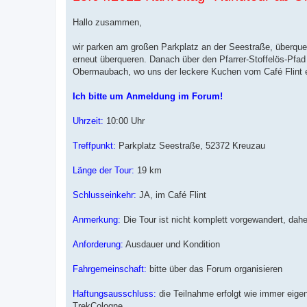
t
r
a
Hallo zusammen,
g
wir parken am großen Parkplatz an der Seestraße, überque
erneut überqueren. Danach über den Pfarrer-Stoffelös-Pfa
Obermaubach, wo uns der leckere Kuchen vom Café Flint e
Ich bitte um Anmeldung im Forum!
Uhrzeit:
10:00 Uhr
Treffpunkt:
Parkplatz Seestraße, 52372 Kreuzau
Länge der Tour:
19 km
Schlusseinkehr:
JA, im Café Flint
Anmerkung:
Die Tour ist nicht komplett vorgewandert, dahe
Anforderung:
Ausdauer und Kondition
Fahrgemeinschaft:
bitte über das Forum organisieren
Haftungsausschluss:
die Teilnahme erfolgt wie immer eige
TrekCologne.