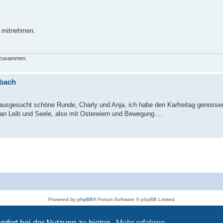
k mitnehmen.
h zusammen.
ubach
e ausgesucht schöne Runde, Charly und Anja, ich habe den Karfreitag genosse
an Leib und Seele, also mit Ostereiern und Bewegung....
Powered by
phpBB
® Forum Software © phpBB Limited
Deutsche Übersetzung durch
phpBB.de
Datenschutz
|
Nutzungsbedingungen
mfort bei der Nutzung zu bieten.
Mehr erfahren