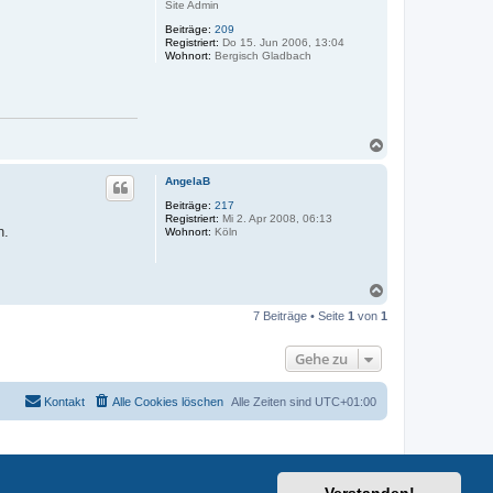
Site Admin
Beiträge:
209
Registriert:
Do 15. Jun 2006, 13:04
Wohnort:
Bergisch Gladbach
N
a
c
AngelaB
h
o
Beiträge:
217
Registriert:
Mi 2. Apr 2008, 06:13
b
n.
Wohnort:
Köln
e
n
N
a
7 Beiträge • Seite
1
von
1
c
h
o
Gehe zu
b
e
n
Kontakt
Alle Cookies löschen
Alle Zeiten sind
UTC+01:00