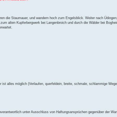
ren die Staumauer, und wandern hoch zum Engelsblick. Weiter nach Üdingen,
d zum alten Kupferbergwerk bei Langenbroich und durch die Wälder bei Boghe
rwartet.
r ist alles möglich (Verlaufen, querfeldein, breite, schmale, schlammige Wege
nverantwortlich unter Ausschluss von Haftungsansprüchen gegenüber der Wan