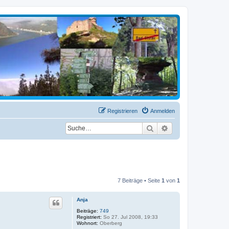
Registrieren
Anmelden
Suche
Erweiterte Suche
7 Beiträge • Seite
1
von
1
Anja
Beiträge:
749
Registriert:
So 27. Jul 2008, 19:33
Wohnort:
Oberberg