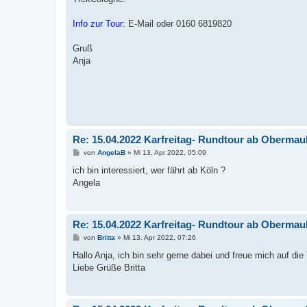
Info zur Tour:
E-Mail oder 0160 6819820
Gruß
Anja
Re: 15.04.2022 Karfreitag- Rundtour ab Oberma
B
von
AngelaB
»
Mi 13. Apr 2022, 05:09
e
i
ich bin interessiert, wer fährt ab Köln ?
t
Angela
r
a
g
Re: 15.04.2022 Karfreitag- Rundtour ab Oberma
B
von
Britta
»
Mi 13. Apr 2022, 07:26
e
i
Hallo Anja, ich bin sehr gerne dabei und freue mich auf die 
t
Liebe Grüße Britta
r
a
g