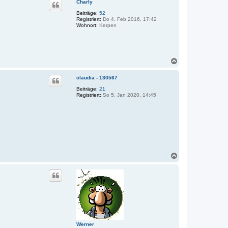
Charly
h
o
Beiträge:
52
Registriert:
Do 4. Feb 2016, 17:42
b
Wohnort:
Kerpen
e
n
N
a
c
claudia - 130567
h
o
Beiträge:
21
Registriert:
So 5. Jan 2020, 14:45
b
e
n
N
a
c
h
o
b
e
n
Werner