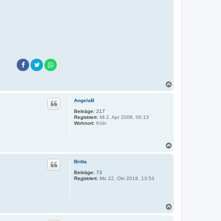
N
a
c
AngelaB
h
o
Beiträge:
217
Registriert:
Mi 2. Apr 2008, 06:13
b
Wohnort:
Köln
e
n
N
a
c
Britta
h
o
Beiträge:
73
Registriert:
Mo 22. Okt 2018, 13:54
b
e
n
N
a
c