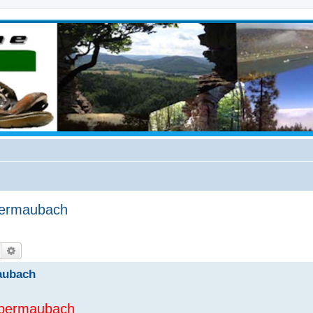
bermaubach
Suche
Erweiterte Suche
aubach
Obermaubach