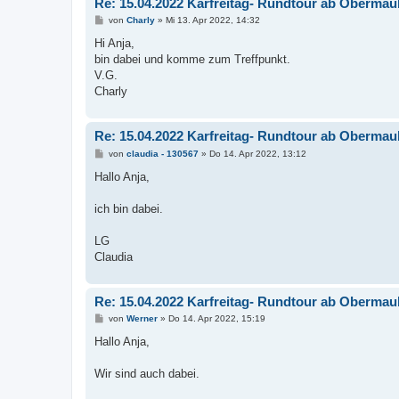
Re: 15.04.2022 Karfreitag- Rundtour ab Oberma
B
von
Charly
»
Mi 13. Apr 2022, 14:32
e
i
Hi Anja,
t
bin dabei und komme zum Treffpunkt.
r
a
V.G.
g
Charly
Re: 15.04.2022 Karfreitag- Rundtour ab Oberma
B
von
claudia - 130567
»
Do 14. Apr 2022, 13:12
e
i
Hallo Anja,
t
r
a
ich bin dabei.
g
LG
Claudia
Re: 15.04.2022 Karfreitag- Rundtour ab Oberma
B
von
Werner
»
Do 14. Apr 2022, 15:19
e
i
Hallo Anja,
t
r
a
Wir sind auch dabei.
g