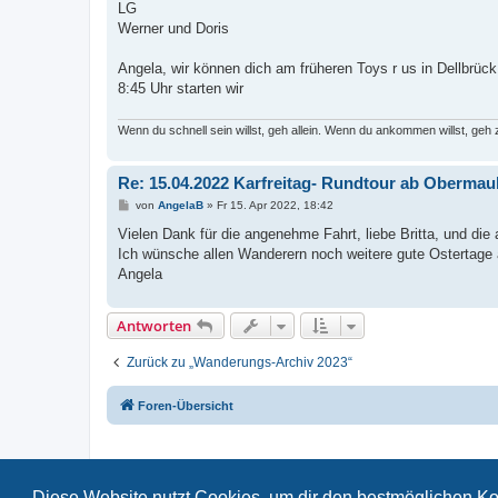
LG
Werner und Doris
Angela, wir können dich am früheren Toys r us in Dellbrüc
8:45 Uhr starten wir
Wenn du schnell sein willst, geh allein. Wenn du ankommen willst, ge
Re: 15.04.2022 Karfreitag- Rundtour ab Oberma
B
von
AngelaB
»
Fr 15. Apr 2022, 18:42
e
i
Vielen Dank für die angenehme Fahrt, liebe Britta, und di
t
Ich wünsche allen Wanderern noch weitere gute Ostertage 
r
a
Angela
g
Antworten
Zurück zu „Wanderungs-Archiv 2023“
Foren-Übersicht
Diese Website nutzt Cookies, um dir den bestmöglichen Ko