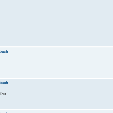
ubach
ubach
Tour.