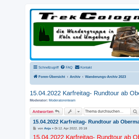
trekcologne.de
Wanderungen rund um Köln
Schnellzugriff
FAQ
Kontakt
Foren-Übersicht
Archiv
Wanderungs-Archiv 2023
15.04.2022 Karfreitag- Rundtour ab O
Moderator:
Moderatorenteam
Antworten
15.04.2022 Karfreitag- Rundtour ab Oberm
B
von
Anja
»
Di 12. Apr 2022, 20:18
e
15.04.2022 Karfreitag- Rundtour ab 
i