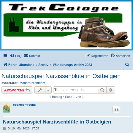
trekcologne.de
Wanderungen rund um Köln
FAQ
Kontakt
Registrieren
Anmelden
S
Foren-Übersicht
Archiv
Wanderungs-Archiv 2023
u
Naturschauspiel Narzissenblüte in Ostbelgien
c
Moderator:
Moderatorenteam
h
Suche
Erweiterte
Antworten
e
1 Beitrag • Seite
1
von
1
cosmeenfreund
Naturschauspiel Narzissenblüte in Ostbelgien
B
Di 10. Mär 2020, 17:52
e