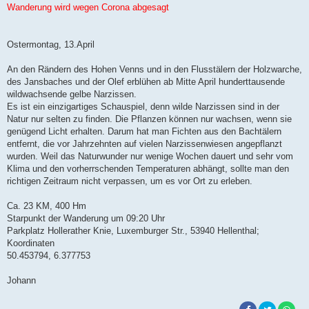
i
Wanderung wird wegen Corona abgesagt
t
r
a
g
Ostermontag, 13.April
An den Rändern des Hohen Venns und in den Flusstälern der Holzwarche,
des Jansbaches und der Olef erblühen ab Mitte April hunderttausende
wildwachsende gelbe Narzissen.
Es ist ein einzigartiges Schauspiel, denn wilde Narzissen sind in der
Natur nur selten zu finden. Die Pflanzen können nur wachsen, wenn sie
genügend Licht erhalten. Darum hat man Fichten aus den Bachtälern
entfernt, die vor Jahrzehnten auf vielen Narzissenwiesen angepflanzt
wurden. Weil das Naturwunder nur wenige Wochen dauert und sehr vom
Klima und den vorherrschenden Temperaturen abhängt, sollte man den
richtigen Zeitraum nicht verpassen, um es vor Ort zu erleben.
Ca. 23 KM, 400 Hm
Starpunkt der Wanderung um 09:20 Uhr
Parkplatz Hollerather Knie, Luxemburger Str., 53940 Hellenthal;
Koordinaten
50.453794, 6.377753
Johann