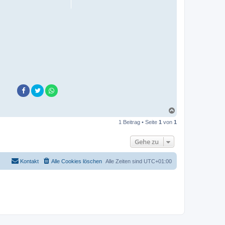
N
a
1 Beitrag • Seite
1
von
1
c
h
o
Gehe zu
b
e
n
Kontakt
Alle Cookies löschen
Alle Zeiten sind
UTC+01:00