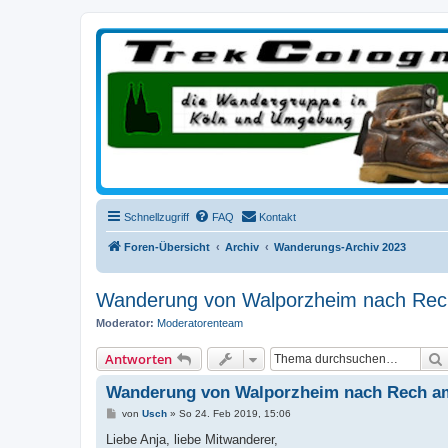
trekcologne.de
Wanderungen rund um Köln
Schnellzugriff
FAQ
Kontakt
Foren-Übersicht
Archiv
Wanderungs-Archiv 2023
Wanderung von Walporzheim nach Rec
Moderator:
Moderatorenteam
Antworten
Wanderung von Walporzheim nach Rech am
B
von
Usch
»
So 24. Feb 2019, 15:06
e
i
Liebe Anja, liebe Mitwanderer,