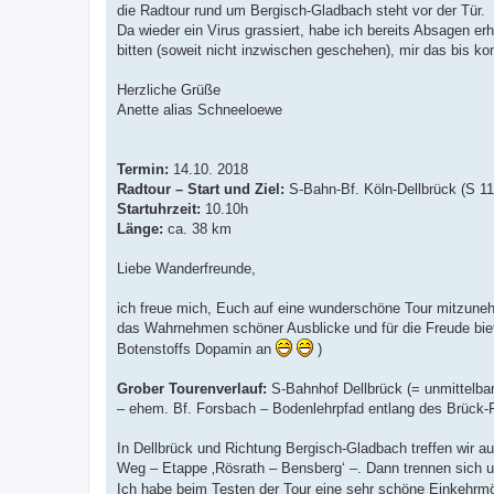
t
die Radtour rund um Bergisch-Gladbach steht vor der Tür.
r
a
Da wieder ein Virus grassiert, habe ich bereits Absagen e
g
bitten (soweit nicht inzwischen geschehen), mir das bis
Herzliche Grüße
Anette alias Schneeloewe
Termin:
14.10. 2018
Radtour – Start und Ziel:
S-Bahn-Bf. Köln-Dellbrück (S 11
Startuhrzeit:
10.10h
Länge:
ca. 38 km
Liebe Wanderfreunde,
ich freue mich, Euch auf eine wunderschöne Tour mitzuneh
das Wahrnehmen schöner Ausblicke und für die Freude biete
Botenstoffs Dopamin an
)
Grober Tourenverlauf:
S-Bahnhof Dellbrück (= unmittelba
– ehem. Bf. Forsbach – Bodenlehrpfad entlang des Brück-F
In Dellbrück und Richtung Bergisch-Gladbach treffen wir au
Weg – Etappe ‚Rösrath – Bensberg‘ –. Dann trennen sich
Ich habe beim Testen der Tour eine sehr schöne Einkehrmö