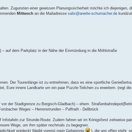
rhalten. Zugunsten einer gewissen Planungssicherheit möchte ich diejenigen, 
 kommenden
Mittwoch
an die Mailadresse
salix@anette-schumacher.de
kundzut
) – auf dem Parkplatz in der Nähe der Einmündung in die Möhlstraße
men. Der Tourenlänge ist zu entnehmen, dass es eine sportliche Genießertour
t, Eure innere Landkarte um ein paar Puzzle-Teilchen zu erweitern. (regt die
r vor der Stadtgrenze zu Bergisch-Gladbach) – ehem. Straßenbahndepot(Betri
orsbacher Weges – Herrenstrunden – Paffrath - Dellbrück
f Infotafeln zur Strunde-Route. Zudem fahren wir im Königsforst zeitweise pa
 unsere Wege, um ihm später nochmals zu begegnen.
glichkeit entdeckt (bleibt vorerst mein Geheimnis
), die uns offen steht, 