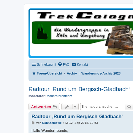
trekcologne.de
Wanderungen rund um Köln
Schnellzugriff
FAQ
Kontakt
Foren-Übersicht
Archiv
Wanderungs-Archiv 2023
Radtour ‚Rund um Bergisch-Gladbach‘
Moderator:
Moderatorenteam
Antworten
Radtour ‚Rund um Bergisch-Gladbach‘
B
von
Schneeloewe
»
Mi 12. Sep 2018, 10:53
e
i
Hallo Wanderfreunde,