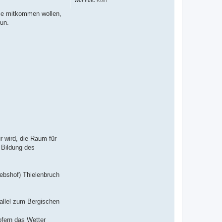
Wohnort:
Köln
die mitkommen wollen,
un.
 wird, die Raum für
 Bildung des
ebshof) Thielenbruch
rallel zum Bergischen
sofern das Wetter