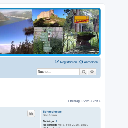
Registrieren
Anmelden
Suche
Erweiterte Suche
1 Beitrag • Seite
1
von
1
Schneeloewe
Site Admin
Beiträge:
9
Registriert:
Mo 8. Feb 2016, 18:19