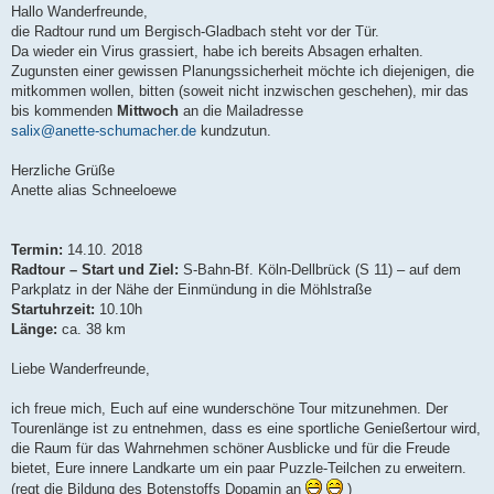
i
Hallo Wanderfreunde,
t
die Radtour rund um Bergisch-Gladbach steht vor der Tür.
r
a
Da wieder ein Virus grassiert, habe ich bereits Absagen erhalten.
g
Zugunsten einer gewissen Planungssicherheit möchte ich diejenigen, die
mitkommen wollen, bitten (soweit nicht inzwischen geschehen), mir das
bis kommenden
Mittwoch
an die Mailadresse
salix@anette-schumacher.de
kundzutun.
Herzliche Grüße
Anette alias Schneeloewe
Termin:
14.10. 2018
Radtour – Start und Ziel:
S-Bahn-Bf. Köln-Dellbrück (S 11) – auf dem
Parkplatz in der Nähe der Einmündung in die Möhlstraße
Startuhrzeit:
10.10h
Länge:
ca. 38 km
Liebe Wanderfreunde,
ich freue mich, Euch auf eine wunderschöne Tour mitzunehmen. Der
Tourenlänge ist zu entnehmen, dass es eine sportliche Genießertour wird,
die Raum für das Wahrnehmen schöner Ausblicke und für die Freude
bietet, Eure innere Landkarte um ein paar Puzzle-Teilchen zu erweitern.
(regt die Bildung des Botenstoffs Dopamin an
)