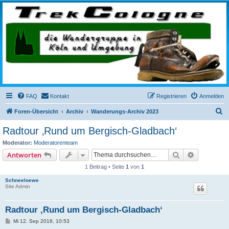
trekcologne.de
Wanderungen rund um Köln
FAQ
Kontakt
Registrieren
Anmelden
S
Foren-Übersicht
Archiv
Wanderungs-Archiv 2023
u
Radtour ‚Rund um Bergisch-Gladbach‘
c
Moderator:
Moderatorenteam
h
Suche
Erweiterte
Antworten
e
1 Beitrag • Seite
1
von
1
Schneeloewe
Site Admin
Radtour ‚Rund um Bergisch-Gladbach‘
B
Mi 12. Sep 2018, 10:53
e