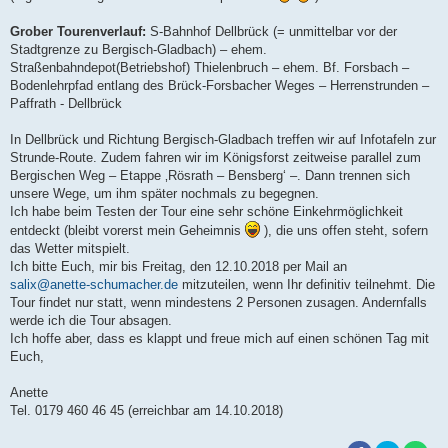
Grober Tourenverlauf:
S-Bahnhof Dellbrück (= unmittelbar vor der
Stadtgrenze zu Bergisch-Gladbach) – ehem.
Straßenbahndepot(Betriebshof) Thielenbruch – ehem. Bf. Forsbach –
Bodenlehrpfad entlang des Brück-Forsbacher Weges – Herrenstrunden –
Paffrath - Dellbrück
In Dellbrück und Richtung Bergisch-Gladbach treffen wir auf Infotafeln zur
Strunde-Route. Zudem fahren wir im Königsforst zeitweise parallel zum
Bergischen Weg – Etappe ‚Rösrath – Bensberg‘ –. Dann trennen sich
unsere Wege, um ihm später nochmals zu begegnen.
Ich habe beim Testen der Tour eine sehr schöne Einkehrmöglichkeit
entdeckt (bleibt vorerst mein Geheimnis
), die uns offen steht, sofern
das Wetter mitspielt.
Ich bitte Euch, mir bis Freitag, den 12.10.2018 per Mail an
salix@anette-schumacher.de
mitzuteilen, wenn Ihr definitiv teilnehmt. Die
Tour findet nur statt, wenn mindestens 2 Personen zusagen. Andernfalls
werde ich die Tour absagen.
Ich hoffe aber, dass es klappt und freue mich auf einen schönen Tag mit
Euch,
Anette
Tel. 0179 460 46 45 (erreichbar am 14.10.2018)