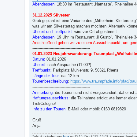
Abendessen:
18:30 im Restaurant „Namaste“, Rheinallee 
-----------------------------------------------
31.12.2025 Silvester
Grob geplant ist eine Variante des „Mittelrhein- Kletterste
was wir am Silvestertag machen möchten. Alternativ können
Uhrzeit und Treffpunkt:
wird vor Ort abgestimmt
Abendessen:
19 Uhr im Restaurant „il Gusto“, Rheinallee 
Anschließend gehen wir zu einem Aussichtspunkt, um geme
-----------------------------------------------
01.01.2023 Neujahrswanderung: Traumpfad „Wolfsdell
Datum:
01.01.2026
Uhrzeit:
nach Absprache (11:00?)
Treffpunkt:
Parkplatz Mühlenstr. 9, 56321 Rhens
Länge der Tour:
ca. 12 km
Tourenbeschreibung
:
https://www.traumpfade.info/pfad/trau
-----------------------------------------------
Anmerkung:
die Touren sind nicht vorgewandert, daher ist 
Haftungsausschluss:
die Teilnahme erfolgt wie immer eige
TrekCologne!
Info zu den Touren:
E-Mail oder mobil: 0160 6819820
Gruß
Anja
Zuletzt geändert von
Anja
am Di 16. Dez 2025, 13:09, insgesamt 1-mal g