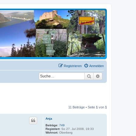
Registrieren
Anmelden
Suche
Erweiterte Suche
11 Beiträge • Seite
1
von
1
Anja
Beiträge:
749
Registriert:
So 27. Jul 2008, 19:33
Wohnort:
Oberberg