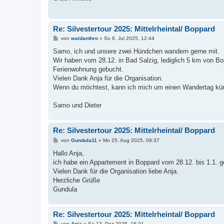
a
g
Re: Silvestertour 2025: Mittelrheintal/ Boppard
B
von
waldanthro
»
So 6. Jul 2025, 12:44
e
i
Samo, ich und unsere zwei Hündchen wandern gerne mit.
t
Wir haben vom 28.12. in Bad Salzig, lediglich 5 km von Bo
r
a
Ferienwohnung gebucht.
g
Vielen Dank Anja für die Organisation.
Wenn du möchtest, kann ich mich um einen Wandertag k
Samo und Dieter
Re: Silvestertour 2025: Mittelrheintal/ Boppard
B
von
Gundula11
»
Mo 25. Aug 2025, 09:37
e
i
Hallo Anja,
t
ich habe ein Appartement in Boppard vom 28.12. bis 1.1. g
r
a
Vielen Dank für die Organisation liebe Anja.
g
Herzliche Grüße
Gundula
Re: Silvestertour 2025: Mittelrheintal/ Boppard
B
von
Anja
»
Sa 13. Dez 2025, 16:21