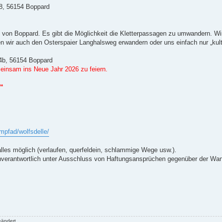
48, 56154 Boppard
ig“ von Boppard. Es gibt die Möglichkeit die Kletterpassagen zu umwandern. Wi
 wir auch den Osterspaier Langhalsweg erwandern oder uns einfach nur „kultu
34b, 56154 Boppard
insam ins Neue Jahr 2026 zu feiern.
e“
mpfad/wolfsdelle/
alles möglich (verlaufen, querfeldein, schlammige Wege usw.).
nverantwortlich unter Ausschluss von Haftungsansprüchen gegenüber der Wan
eändert.