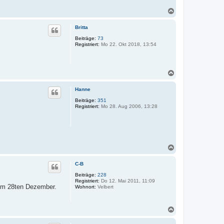
N
a
c
Britta
h
o
Beiträge:
73
Registriert:
Mo 22. Okt 2018, 13:54
b
e
n
N
a
c
Hanne
h
o
Beiträge:
351
Registriert:
Mo 28. Aug 2006, 13:28
b
e
n
N
a
c
C-B
h
o
Beiträge:
228
Registriert:
Do 12. Mai 2011, 11:09
b
 dem 28ten Dezember.
Wohnort:
Velbert
e
n
N
a
c