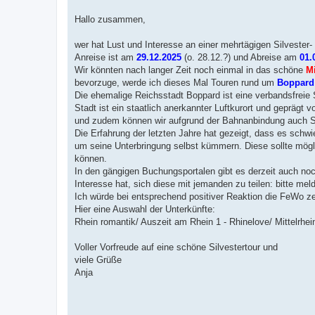
t
r
a
Hallo zusammen,
g
wer hat Lust und Interesse an einer mehrtägigen Silvester
Anreise ist am
29.12.2025
(o. 28.12.?) und Abreise am
01.
Wir könnten nach langer Zeit noch einmal in das schöne
Mi
bevorzuge, werde ich dieses Mal Touren rund um
Boppard
Die ehemalige Reichsstadt Boppard ist eine verbandsfreie
Stadt ist ein staatlich anerkannter Luftkurort und geprägt
und zudem können wir aufgrund der Bahnanbindung auch 
Die Erfahrung der letzten Jahre hat gezeigt, dass es schwie
um seine Unterbringung selbst kümmern. Diese sollte mögli
können.
In den gängigen Buchungsportalen gibt es derzeit auch noc
Interesse hat, sich diese mit jemanden zu teilen: bitte mel
Ich würde bei entsprechend positiver Reaktion die FeWo ze
Hier eine Auswahl der Unterkünfte:
Rhein romantik/ Auszeit am Rhein 1 - Rhinelove/ Mittelrhe
Voller Vorfreude auf eine schöne Silvestertour und
viele Grüße
Anja