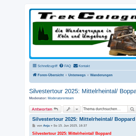
trekcologne.de
Wanderungen rund um Köln
Schnellzugriff
FAQ
Kontakt
Foren-Übersicht
Unterwegs
Wanderungen
Silvestertour 2025: Mittelrheintal/ Bopp
Moderator:
Moderatorenteam
Antworten
Silvestertour 2025: Mittelrheintal/ Boppard
B
von
Anja
»
So 15. Jun 2025, 16:37
e
i
Silvestertour 2025: Mittelrheintal/ Boppard