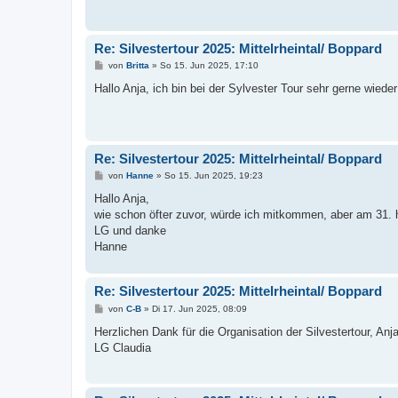
Re: Silvestertour 2025: Mittelrheintal/ Boppard
B
von
Britta
»
So 15. Jun 2025, 17:10
e
i
Hallo Anja, ich bin bei der Sylvester Tour sehr gerne wieder
t
r
a
g
Re: Silvestertour 2025: Mittelrheintal/ Boppard
B
von
Hanne
»
So 15. Jun 2025, 19:23
e
i
Hallo Anja,
t
wie schon öfter zuvor, würde ich mitkommen, aber am 31. 
r
a
LG und danke
g
Hanne
Re: Silvestertour 2025: Mittelrheintal/ Boppard
B
von
C-B
»
Di 17. Jun 2025, 08:09
e
i
Herzlichen Dank für die Organisation der Silvestertour, An
t
LG Claudia
r
a
g