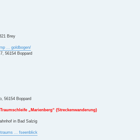
6321 Brey
mp ... goldbogen/
 47, 56154 Boppard
4b, 56154 Boppard
r Traumschleife „Marienberg“ (Streckenwanderung)
ahnhof in Bad Salzig
raums ... fseenblick