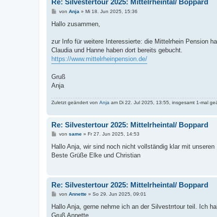
Re: Silvestertour 2025: Mittelrheintal/ Boppard
B
von
Anja
»
Mi 18. Jun 2025, 15:36
e
i
Hallo zusammen,
t
r
a
zur Info für weitere Interessierte: die Mittelrhein Pension 
g
Claudia und Hanne haben dort bereits gebucht.
https://www.mittelrheinpension.de/
Gruß
Anja
Zuletzt geändert von
Anja
am Di 22. Jul 2025, 13:55, insgesamt 1-mal ge
Re: Silvestertour 2025: Mittelrheintal/ Boppard
B
von
same
»
Fr 27. Jun 2025, 14:53
e
i
Hallo Anja, wir sind noch nicht vollständig klar mit unser
t
Beste Grüße Elke und Christian
r
a
g
Re: Silvestertour 2025: Mittelrheintal/ Boppard
B
von
Annette
»
So 29. Jun 2025, 09:01
e
i
Hallo Anja, gerne nehme ich an der Silvestrrtour teil. Ic
t
Gruß Annette
r