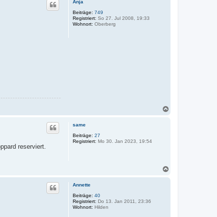
Anja
h
o
Beiträge:
749
Registriert:
So 27. Jul 2008, 19:33
b
Wohnort:
Oberberg
e
n
N
a
c
same
h
o
Beiträge:
27
Registriert:
Mo 30. Jan 2023, 19:54
b
ppard reserviert.
e
n
N
a
c
Annette
h
o
Beiträge:
40
Registriert:
Do 13. Jan 2011, 23:36
b
Wohnort:
Hilden
e
n