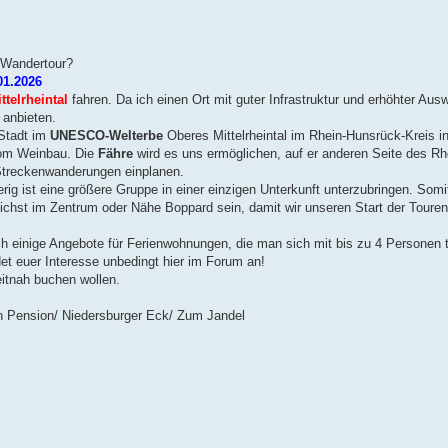
- Wandertour?
01.2026
ttelrheintal
fahren. Da ich einen Ort mit guter Infrastruktur und erhöhter Au
anbieten.
 Stadt im
UNESCO-Welterbe
Oberes Mittelrheintal im Rhein-Hunsrück-Kreis in
 vom Weinbau. Die
Fähre
wird es uns ermöglichen, auf er anderen Seite des Rh
Streckenwanderungen einplanen.
rig ist eine größere Gruppe in einer einzigen Unterkunft unterzubringen. Somi
chst im Zentrum oder Nähe Boppard sein, damit wir unseren Start der Touren
h einige Angebote für Ferienwohnungen, die man sich mit bis zu 4 Personen t
det euer Interesse unbedingt hier im Forum an!
itnah buchen wollen.
in Pension/ Niedersburger Eck/ Zum Jandel