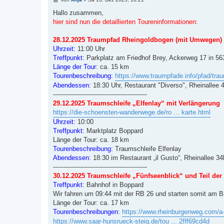
e
i
Hallo zusammen,
t
hier sind nun die detaillierten Toureninformationen:
r
a
g
28.12.2025 Traumpfad Rheingoldbogen (mit Umwegen)
Uhrzeit:
11:00 Uhr
Treffpunkt:
Parkplatz am Friedhof Brey, Ackerweg 17 in 5
Länge der Tour
: ca. 15 km
Tourenbeschreibung:
https://www.traumpfade.info/pfad/trau
Abendessen:
18:30 Uhr, Restaurant "Diverso", Rheinallee
-----------------------------------------------
29.12.2025 Traumschleife „Elfenlay“ mit Verlängerung
https://die-schoensten-wanderwege.de/ro ... karte.html
Uhrzeit:
10:00
Treffpunkt:
Marktplatz Boppard
Länge der Tour: ca. 18 km
Tourenbeschreibung:
Traumschleife Elfenlay
Abendessen:
18:30 im Restaurant „il Gusto“, Rheinallee 3
-----------------------------------------------
30.12.2025 Traumschleife „Fünfseenblick“ und Teil de
Treffpunkt:
Bahnhof in Boppard
Wir fahren um 09:44 mit der RB 26 und starten somit am B
Länge der Tour: ca. 17 km
Tourenbeschreibungen:
https://www.rheinburgenweg.com/a-t
https://www.saar-hunsrueck-steig.de/tou ... 2fff69cd4d