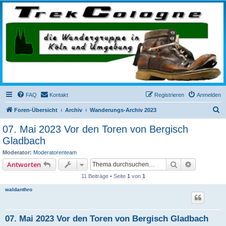
trekcologne.de
Wanderungen rund um Köln
FAQ
Kontakt
Registrieren
Anmelden
S
Foren-Übersicht
Archiv
Wanderungs-Archiv 2023
u
07. Mai 2023 Vor den Toren von Bergisch
c
Gladbach
h
Moderator:
Moderatorenteam
e
Suche
Erweiterte
Antworten
11 Beiträge • Seite
1
von
1
waldanthro
07. Mai 2023 Vor den Toren von Bergisch Gladbach