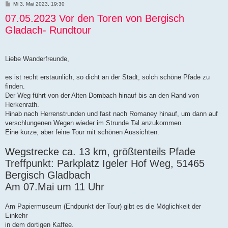
B
Mi 3. Mai 2023, 19:30
e
07.05.2023 Vor den Toren von Bergisch
i
t
Gladach- Rundtour
r
a
g
Liebe Wanderfreunde,
es ist recht erstaunlich, so dicht an der Stadt, solch schöne Pfade zu
finden.
Der Weg führt von der Alten Dombach hinauf bis an den Rand von
Herkenrath.
Hinab nach Herrenstrunden und fast nach Romaney hinauf, um dann auf
verschlungenen Wegen wieder im Strunde Tal anzukommen.
Eine kurze, aber feine Tour mit schönen Aussichten.
Wegstrecke ca. 13 km, größtenteils Pfade
Treffpunkt: Parkplatz Igeler Hof Weg, 51465
Bergisch Gladbach
Am 07.Mai um 11 Uhr
Am Papiermuseum (Endpunkt der Tour) gibt es die Möglichkeit der
Einkehr
in dem dortigen Kaffee.