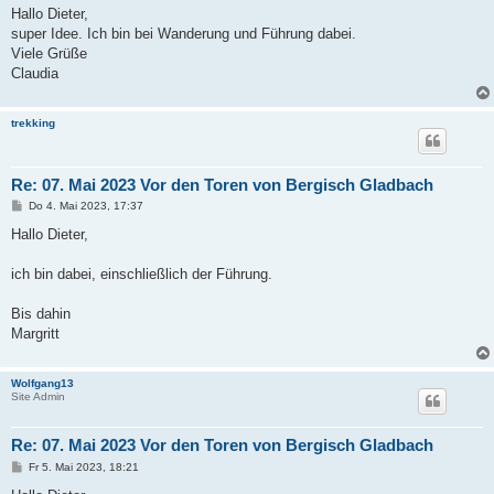
i
Hallo Dieter,
t
super Idee. Ich bin bei Wanderung und Führung dabei.
r
a
Viele Grüße
g
Claudia
trekking
Re: 07. Mai 2023 Vor den Toren von Bergisch Gladbach
B
Do 4. Mai 2023, 17:37
e
i
Hallo Dieter,
t
r
a
ich bin dabei, einschließlich der Führung.
g
Bis dahin
Margritt
Wolfgang13
Site Admin
Re: 07. Mai 2023 Vor den Toren von Bergisch Gladbach
B
Fr 5. Mai 2023, 18:21
e
i