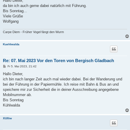
Hallo Dieter,
t
da bin ich auch gerne dabei natürlich mit Führung.
r
a
Bis Sonntag...
g
Viele Grüße
Wolfgang
Carpe Diem - Früher Vogel fängt den Wurm
Kuehlwalda
Re: 07. Mai 2023 Vor den Toren von Bergisch Gladbach
B
Fr 5. Mai 2023, 21:42
e
i
Hallo Dieter,
t
ich bin nach langer Zeit auch mal wieder dabei. Bei der Wanderung und
r
a
bei der Führung in der Papiermühle. Ich reise mit Bahn & Bus an und
g
speichere mir zur Sicherheit die in deiner Ausschreibung angegebene
Mobilnummer ab.
Bis Sonntag
Kühlwalda
XUlliw