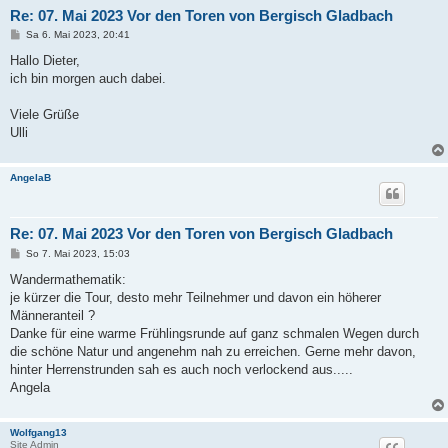
Re: 07. Mai 2023 Vor den Toren von Bergisch Gladbach
B
Sa 6. Mai 2023, 20:41
e
i
Hallo Dieter,
t
ich bin morgen auch dabei.
r
a
g
Viele Grüße
Ulli
AngelaB
Re: 07. Mai 2023 Vor den Toren von Bergisch Gladbach
B
So 7. Mai 2023, 15:03
e
i
Wandermathematik:
t
je kürzer die Tour, desto mehr Teilnehmer und davon ein höherer
r
a
Männeranteil ?
g
Danke für eine warme Frühlingsrunde auf ganz schmalen Wegen durch
die schöne Natur und angenehm nah zu erreichen. Gerne mehr davon,
hinter Herrenstrunden sah es auch noch verlockend aus.....
Angela
Wolfgang13
Site Admin