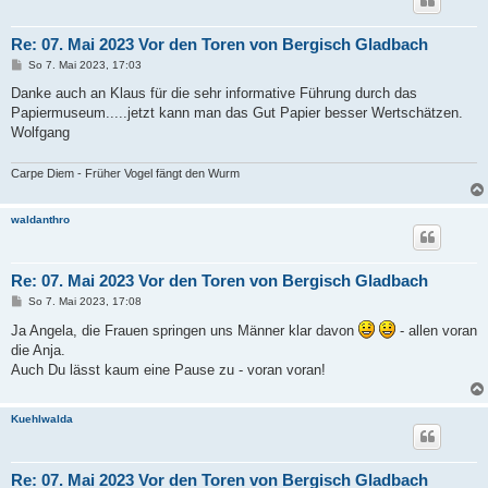
Re: 07. Mai 2023 Vor den Toren von Bergisch Gladbach
B
So 7. Mai 2023, 17:03
e
i
Danke auch an Klaus für die sehr informative Führung durch das
t
Papiermuseum.....jetzt kann man das Gut Papier besser Wertschätzen.
r
a
Wolfgang
g
Carpe Diem - Früher Vogel fängt den Wurm
waldanthro
Re: 07. Mai 2023 Vor den Toren von Bergisch Gladbach
B
So 7. Mai 2023, 17:08
e
i
Ja Angela, die Frauen springen uns Männer klar davon
- allen voran
t
die Anja.
r
a
Auch Du lässt kaum eine Pause zu - voran voran!
g
Kuehlwalda
Re: 07. Mai 2023 Vor den Toren von Bergisch Gladbach