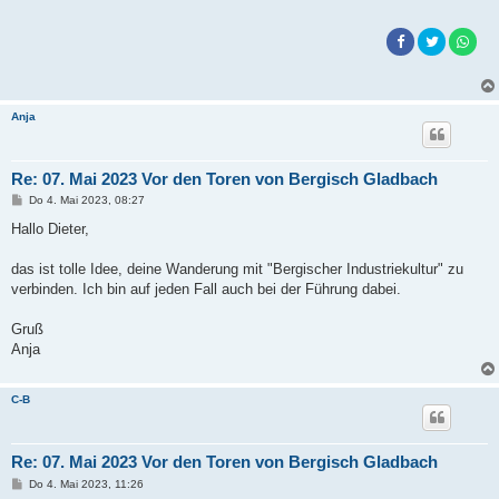
Anja
Re: 07. Mai 2023 Vor den Toren von Bergisch Gladbach
B
Do 4. Mai 2023, 08:27
e
i
Hallo Dieter,
t
r
a
das ist tolle Idee, deine Wanderung mit "Bergischer Industriekultur" zu
g
verbinden. Ich bin auf jeden Fall auch bei der Führung dabei.
Gruß
Anja
C-B
Re: 07. Mai 2023 Vor den Toren von Bergisch Gladbach
B
Do 4. Mai 2023, 11:26
e