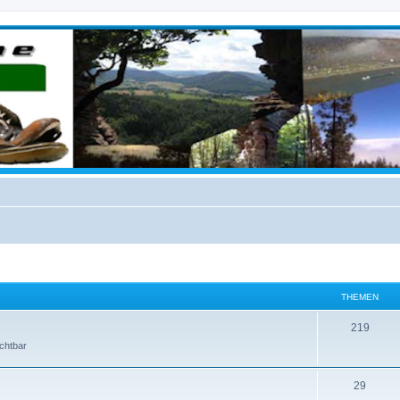
THEMEN
219
ichtbar
29