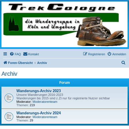
trekcologne.de
Wanderungen rund um Köln
FAQ
Kontakt
Registrieren
Anmelden
S
Foren-Übersicht
Archiv
u
Archiv
c
Forum
h
e
Wanderungs-Archiv 2023
Unsere Wanderungen 2016-2023
Wanderungen bis 2015 sind z.Zt nur für registrierte Nutzer sichtbar
Moderator:
Moderatorenteam
Themen:
219
Wanderungs-Archiv 2024
Moderator:
Moderatorenteam
Themen:
29