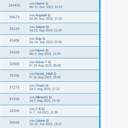
von
Hanne
164455
Mo 11. Dez 2023, 10:23
von
AngelaB
56673
So 26. Nov 2023, 17:20
von
Juliane
39133
Sa 23. Sep 2023, 21:29
von
Anja
45406
Do 14. Sep 2023, 07:06
von
Hanne
34349
Mo 4. Sep 2023, 21:03
von
Askan T
32600
Fr 18. Aug 2023, 06:08
von
Nicole_1968
76766
Fr 11. Aug 2023, 18:58
von
Charly
37273
Sa 5. Aug 2023, 17:12
von
Allister61
87158
Sa 5. Aug 2023, 15:28
von
C-B
34306
Fr 7. Jul 2023, 11:30
von
Juliane
30648
Do 22. Jun 2023, 19:17