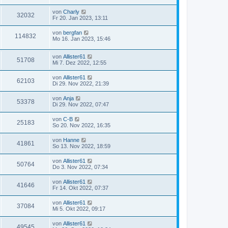
von
Charly
32032
Fr 20. Jan 2023, 13:11
von
bergfan
114832
Mo 16. Jan 2023, 15:46
von
Allister61
51708
Mi 7. Dez 2022, 12:55
von
Allister61
62103
Di 29. Nov 2022, 21:39
von
Anja
53378
Di 29. Nov 2022, 07:47
von
C-B
25183
So 20. Nov 2022, 16:35
von
Hanne
41861
So 13. Nov 2022, 18:59
von
Allister61
50764
Do 3. Nov 2022, 07:34
von
Allister61
41646
Fr 14. Okt 2022, 07:37
von
Allister61
37084
Mi 5. Okt 2022, 09:17
von
Allister61
49545