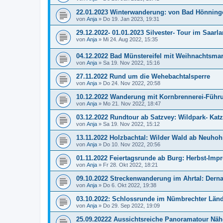
22.01.2023 Winterwanderung: von Bad Hönnin
von
Anja
»
Do 19. Jan 2023, 19:31
29.12.2022- 01.01.2023 Silvester- Tour im Saarl
von
Anja
»
Mi 24. Aug 2022, 15:35
04.12.2022 Bad Münstereifel mit Weihnachtsmar
von
Anja
»
Sa 19. Nov 2022, 15:16
27.11.2022 Rund um die Wehebachtalsperre
von
Anja
»
Do 24. Nov 2022, 20:58
10.12.2022 Wanderung mit Kornbrennerei-Führun
von
Anja
»
Mo 21. Nov 2022, 18:47
03.12.2022 Rundtour ab Satzvey: Wildpark- Kat
von
Anja
»
Sa 19. Nov 2022, 15:12
13.11.2022 Holzbachtal: Wilder Wald ab Neuhoh
von
Anja
»
Do 10. Nov 2022, 20:56
01.11.2022 Feiertagsrunde ab Burg: Herbst-Imp
von
Anja
»
Fr 28. Okt 2022, 18:21
09.10.2022 Streckenwanderung im Ahrtal: Der
von
Anja
»
Do 6. Okt 2022, 19:38
03.10.2022: Schlossrunde im Nümbrechter Län
von
Anja
»
Do 29. Sep 2022, 19:09
25.09.20222 Aussichtsreiche Panoramatour Näh