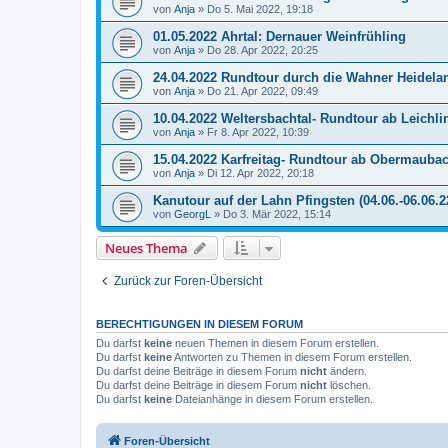
von
Anja
»
Do 5. Mai 2022, 19:18
01.05.2022 Ahrtal: Dernauer Weinfrühling
von
Anja
»
Do 28. Apr 2022, 20:25
24.04.2022 Rundtour durch die Wahner Heidela
von
Anja
»
Do 21. Apr 2022, 09:49
10.04.2022 Weltersbachtal- Rundtour ab Leichl
von
Anja
»
Fr 8. Apr 2022, 10:39
15.04.2022 Karfreitag- Rundtour ab Obermauba
von
Anja
»
Di 12. Apr 2022, 20:18
Kanutour auf der Lahn Pfingsten (04.06.-06.06.2
von
GeorgL
»
Do 3. Mär 2022, 15:14
Neues Thema
Zurück zur Foren-Übersicht
BERECHTIGUNGEN IN DIESEM FORUM
Du darfst
keine
neuen Themen in diesem Forum erstellen.
Du darfst
keine
Antworten zu Themen in diesem Forum erstellen.
Du darfst deine Beiträge in diesem Forum
nicht
ändern.
Du darfst deine Beiträge in diesem Forum
nicht
löschen.
Du darfst
keine
Dateianhänge in diesem Forum erstellen.
Foren-Übersicht