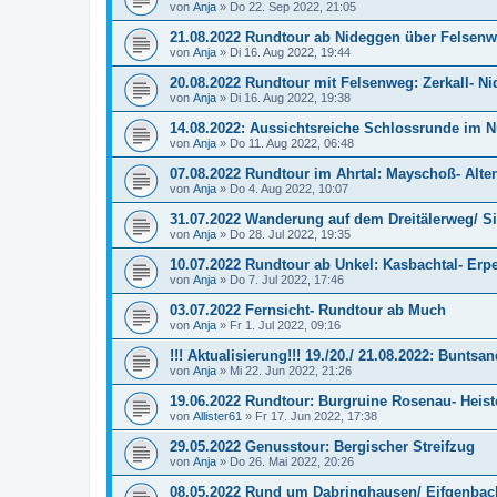
von
Anja
»
Do 22. Sep 2022, 21:05
21.08.2022 Rundtour ab Nideggen über Felsen
von
Anja
»
Di 16. Aug 2022, 19:44
20.08.2022 Rundtour mit Felsenweg: Zerkall- N
von
Anja
»
Di 16. Aug 2022, 19:38
14.08.2022: Aussichtsreiche Schlossrunde im
von
Anja
»
Do 11. Aug 2022, 06:48
07.08.2022 Rundtour im Ahrtal: Mayschoß- Alte
von
Anja
»
Do 4. Aug 2022, 10:07
31.07.2022 Wanderung auf dem Dreitälerweg/ S
von
Anja
»
Do 28. Jul 2022, 19:35
10.07.2022 Rundtour ab Unkel: Kasbachtal- Erpe
von
Anja
»
Do 7. Jul 2022, 17:46
03.07.2022 Fernsicht- Rundtour ab Much
von
Anja
»
Fr 1. Jul 2022, 09:16
!!! Aktualisierung!!! 19./20./ 21.08.2022: Bunt
von
Anja
»
Mi 22. Jun 2022, 21:26
19.06.2022 Rundtour: Burgruine Rosenau- Heist
von
Allister61
»
Fr 17. Jun 2022, 17:38
29.05.2022 Genusstour: Bergischer Streifzug
von
Anja
»
Do 26. Mai 2022, 20:26
08.05.2022 Rund um Dabringhausen/ Eifgenbac