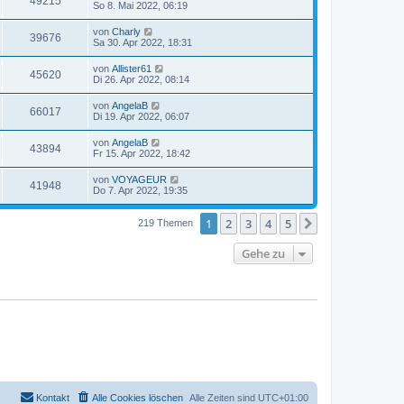
49215
So 8. Mai 2022, 06:19
von
Charly
39676
Sa 30. Apr 2022, 18:31
von
Allister61
45620
Di 26. Apr 2022, 08:14
von
AngelaB
66017
Di 19. Apr 2022, 06:07
von
AngelaB
43894
Fr 15. Apr 2022, 18:42
von
VOYAGEUR
41948
Do 7. Apr 2022, 19:35
1
2
3
4
5
Nächste
219 Themen
Gehe zu
Kontakt
Alle Cookies löschen
Alle Zeiten sind
UTC+01:00