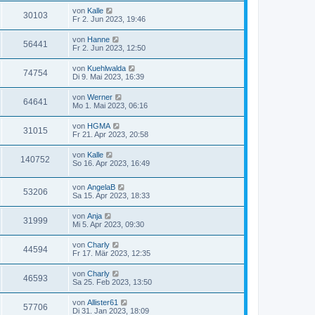
von
Kalle
30103
Fr 2. Jun 2023, 19:46
von
Hanne
56441
Fr 2. Jun 2023, 12:50
von
Kuehlwalda
74754
Di 9. Mai 2023, 16:39
von
Werner
64641
Mo 1. Mai 2023, 06:16
von
HGMA
31015
Fr 21. Apr 2023, 20:58
von
Kalle
140752
So 16. Apr 2023, 16:49
von
AngelaB
53206
Sa 15. Apr 2023, 18:33
von
Anja
31999
Mi 5. Apr 2023, 09:30
von
Charly
44594
Fr 17. Mär 2023, 12:35
von
Charly
46593
Sa 25. Feb 2023, 13:50
von
Allister61
57706
Di 31. Jan 2023, 18:09