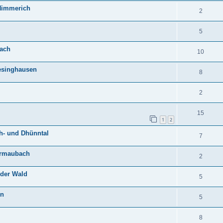
Himmerich
2
5
bach
10
Oesinghausen
8
2
15
1
2
h- und Dhünntal
7
ermaubach
2
ider Wald
5
en
5
8