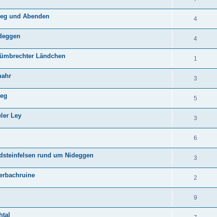
weg und Abenden
4
ideggen
4
 Nümbrechter Ländchen
1
nahr
3
ieg
5
ler Ley
3
6
sandsteinfelsen rund um Nideggen
3
erbachruine
2
9
htal