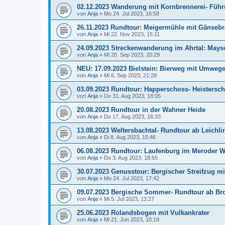
02.12.2023 Wanderung mit Kornbrennerei- Führu
von
Anja
»
Mo 24. Jul 2023, 16:58
26.11.2023 Rundtour: Meigermühle mit Gänsebr
von
Anja
»
Mi 22. Nov 2023, 15:11
24.09.2023 Streckenwanderung im Ahrtal: Mays
von
Anja
»
Mi 20. Sep 2023, 20:29
NEU: 17.09.2023 Bielstein: Bierweg mit Umweg
von
Anja
»
Mi 6. Sep 2023, 21:28
03.09.2023 Rundtour: Happerschoss- Heistersch
von
Anja
»
Do 31. Aug 2023, 18:05
20.08.2023 Rundtour in der Wahner Heide
von
Anja
»
Do 17. Aug 2023, 16:33
13.08.2023 Weltersbachtal- Rundtour ab Leichl
von
Anja
»
Di 8. Aug 2023, 15:46
06.08.2023 Rundtour: Laufenburg im Meroder W
von
Anja
»
Do 3. Aug 2023, 18:55
30.07.2023 Genusstour: Bergischer Streifzug mit
von
Anja
»
Mo 24. Jul 2023, 17:42
09.07.2023 Bergische Sommer- Rundtour ab B
von
Anja
»
Mi 5. Jul 2023, 13:27
25.06.2023 Rolandsbogen mit Vulkankrater
von
Anja
»
Mi 21. Jun 2023, 10:18