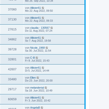
Mo 26. Sep 2022, 10:34
von
Allister61
37060
Mo 22. Aug 2022, 09:50
von
Allister61
37130
Mo 22. Aug 2022, 09:33
von
claudia - 130567
27615
Do 11. Aug 2022, 07:24
von
Allister61
34862
So 7. Aug 2022, 19:58
von
Nicole_1968
39728
Sa 30. Jul 2022, 11:54
von
C-B
32801
Fr 8. Jul 2022, 15:43
von
Allister61
42607
Di 5. Jul 2022, 14:44
von
Ellen
33480
Do 23. Jun 2022, 20:00
von
melandertal
29717
Sa 18. Jun 2022, 10:49
von
Allister61
60659
Fr 3. Jun 2022, 10:42
von
AngelaB