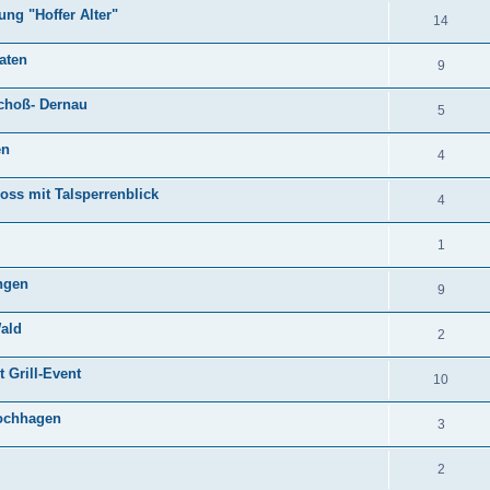
ng "Hoffer Alter"
14
aten
9
choß- Dernau
5
en
4
oss mit Talsperrenblick
4
1
ingen
9
ald
2
 Grill-Event
10
rochhagen
3
2