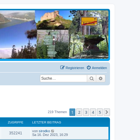
Registrieren
Anmelden
Suche
Erweiterte Suche
1
2
3
4
5
Nächste
219 Themen
ZUGRIFFE
LETZTER BEITRAG
von
sirodko
352241
Sa 16. Dez 2023, 16:29