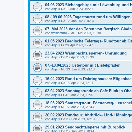
04.06.2023 Siebengebirge mit Löwenburg und 
von
Anja
»
Do 1. Jun 2023, 19:20
08./ 09.06.2023 Tagestouren rund um Willingen
von
Anja
»
Do 12. Jan 2023, 16:34
07. Mai 2023 Vor den Toren von Bergisch Glad
von
waldanthro
»
Mi 3. Mai 2023, 19:30
01.05.2023 Bergische Feiertags- Rundtour ab 
von
Anja
»
Fr 28. Apr 2023, 12:47
23.04.2023 Wahnbachtalsperren- Umrundung
von
Anja
»
Do 20. Apr 2023, 19:30
07.-10.04.2023 Ostertour mit Eislekpfaden
von
Anja
»
Mo 23. Jan 2023, 21:13
16.04.2023 Rund um Dabringhausen: Eifgenbac
von
Anja
»
Do 13. Apr 2023, 18:11
02.04.2023 Sonntagsrunde ab Café Flink in Ob
von
Anja
»
Fr 31. Mär 2023, 11:02
18.03.2023 Samstagstour: Försterweg- Leusche
von
Anja
»
Mi 15. Mär 2023, 20:43
26.02.2023 Rundtour: Ahrbrück- Lind- Hönning
von
Anja
»
Do 23. Feb 2023, 18:10
29.01.2023 Sengbachtalsperre mit Burgblick
von
Anja
»
Do 26. Jan 2023, 18:41