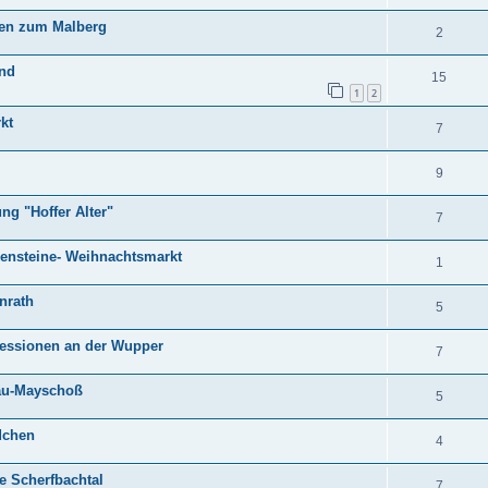
gen zum Malberg
2
and
15
1
2
kt
7
9
g "Hoffer Alter"
7
zensteine- Weihnachtsmarkt
1
nrath
5
ressionen an der Wupper
7
nau-Mayschoß
5
dchen
4
e Scherfbachtal
7