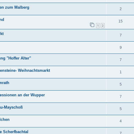
gen zum Malberg
2
and
15
1
2
kt
7
9
g "Hoffer Alter"
7
zensteine- Weihnachtsmarkt
1
nrath
5
ressionen an der Wupper
7
nau-Mayschoß
5
dchen
4
e Scherfbachtal
7