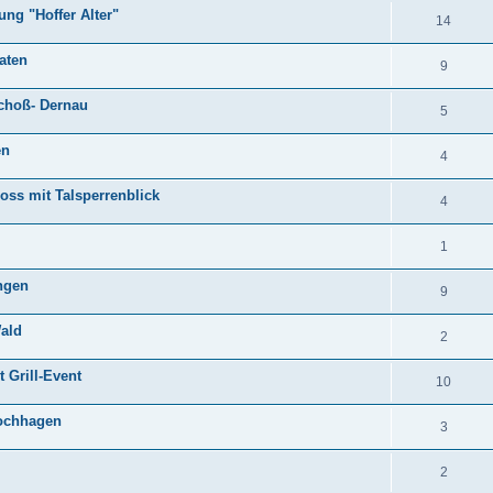
ng "Hoffer Alter"
14
aten
9
choß- Dernau
5
en
4
oss mit Talsperrenblick
4
1
ingen
9
ald
2
 Grill-Event
10
rochhagen
3
2