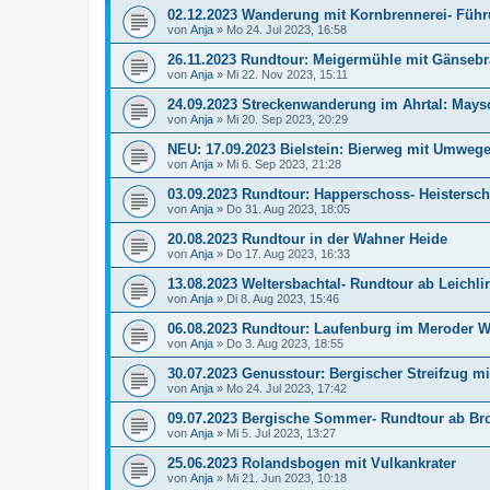
02.12.2023 Wanderung mit Kornbrennerei- Führu
von
Anja
»
Mo 24. Jul 2023, 16:58
26.11.2023 Rundtour: Meigermühle mit Gänsebr
von
Anja
»
Mi 22. Nov 2023, 15:11
24.09.2023 Streckenwanderung im Ahrtal: Mays
von
Anja
»
Mi 20. Sep 2023, 20:29
NEU: 17.09.2023 Bielstein: Bierweg mit Umweg
von
Anja
»
Mi 6. Sep 2023, 21:28
03.09.2023 Rundtour: Happerschoss- Heistersch
von
Anja
»
Do 31. Aug 2023, 18:05
20.08.2023 Rundtour in der Wahner Heide
von
Anja
»
Do 17. Aug 2023, 16:33
13.08.2023 Weltersbachtal- Rundtour ab Leichl
von
Anja
»
Di 8. Aug 2023, 15:46
06.08.2023 Rundtour: Laufenburg im Meroder W
von
Anja
»
Do 3. Aug 2023, 18:55
30.07.2023 Genusstour: Bergischer Streifzug mit
von
Anja
»
Mo 24. Jul 2023, 17:42
09.07.2023 Bergische Sommer- Rundtour ab B
von
Anja
»
Mi 5. Jul 2023, 13:27
25.06.2023 Rolandsbogen mit Vulkankrater
von
Anja
»
Mi 21. Jun 2023, 10:18