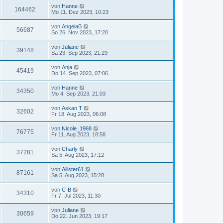
von
Hanne
164462
Mo 11. Dez 2023, 10:23
von
AngelaB
56687
So 26. Nov 2023, 17:20
von
Juliane
39148
Sa 23. Sep 2023, 21:29
von
Anja
45419
Do 14. Sep 2023, 07:06
von
Hanne
34350
Mo 4. Sep 2023, 21:03
von
Askan T
32602
Fr 18. Aug 2023, 06:08
von
Nicole_1968
76775
Fr 11. Aug 2023, 18:58
von
Charly
37281
Sa 5. Aug 2023, 17:12
von
Allister61
87161
Sa 5. Aug 2023, 15:28
von
C-B
34310
Fr 7. Jul 2023, 11:30
von
Juliane
30659
Do 22. Jun 2023, 19:17