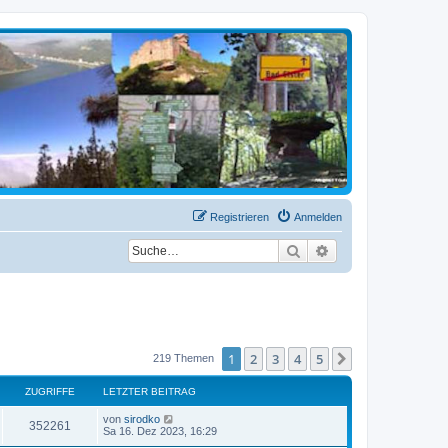
Registrieren
Anmelden
Suche
Erweiterte Suche
1
2
3
4
5
Nächste
219 Themen
ZUGRIFFE
LETZTER BEITRAG
von
sirodko
352261
Sa 16. Dez 2023, 16:29