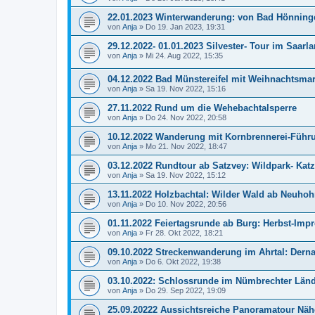
22.01.2023 Winterwanderung: von Bad Hönnin
von
Anja
»
Do 19. Jan 2023, 19:31
29.12.2022- 01.01.2023 Silvester- Tour im Saarl
von
Anja
»
Mi 24. Aug 2022, 15:35
04.12.2022 Bad Münstereifel mit Weihnachtsmar
von
Anja
»
Sa 19. Nov 2022, 15:16
27.11.2022 Rund um die Wehebachtalsperre
von
Anja
»
Do 24. Nov 2022, 20:58
10.12.2022 Wanderung mit Kornbrennerei-Führun
von
Anja
»
Mo 21. Nov 2022, 18:47
03.12.2022 Rundtour ab Satzvey: Wildpark- Kat
von
Anja
»
Sa 19. Nov 2022, 15:12
13.11.2022 Holzbachtal: Wilder Wald ab Neuhoh
von
Anja
»
Do 10. Nov 2022, 20:56
01.11.2022 Feiertagsrunde ab Burg: Herbst-Imp
von
Anja
»
Fr 28. Okt 2022, 18:21
09.10.2022 Streckenwanderung im Ahrtal: Der
von
Anja
»
Do 6. Okt 2022, 19:38
03.10.2022: Schlossrunde im Nümbrechter Län
von
Anja
»
Do 29. Sep 2022, 19:09
25.09.20222 Aussichtsreiche Panoramatour Näh