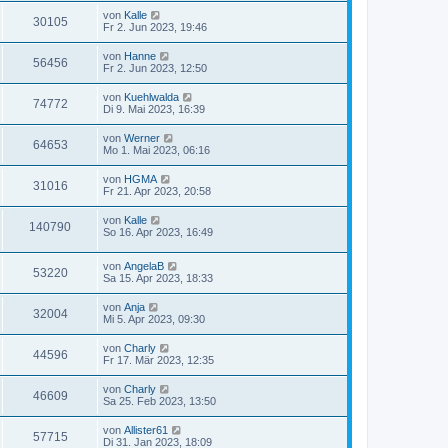
von
Kalle
30105
Fr 2. Jun 2023, 19:46
von
Hanne
56456
Fr 2. Jun 2023, 12:50
von
Kuehlwalda
74772
Di 9. Mai 2023, 16:39
von
Werner
64653
Mo 1. Mai 2023, 06:16
von
HGMA
31016
Fr 21. Apr 2023, 20:58
von
Kalle
140790
So 16. Apr 2023, 16:49
von
AngelaB
53220
Sa 15. Apr 2023, 18:33
von
Anja
32004
Mi 5. Apr 2023, 09:30
von
Charly
44596
Fr 17. Mär 2023, 12:35
von
Charly
46609
Sa 25. Feb 2023, 13:50
von
Allister61
57715
Di 31. Jan 2023, 18:09