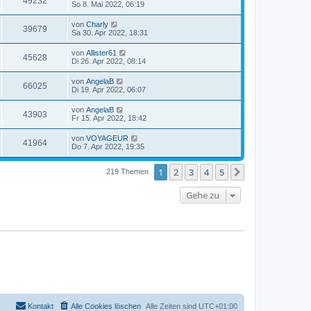
49232
So 8. Mai 2022, 06:19
von
Charly
39679
Sa 30. Apr 2022, 18:31
von
Allister61
45628
Di 26. Apr 2022, 08:14
von
AngelaB
66025
Di 19. Apr 2022, 06:07
von
AngelaB
43903
Fr 15. Apr 2022, 18:42
von
VOYAGEUR
41964
Do 7. Apr 2022, 19:35
1
2
3
4
5
Nächste
219 Themen
Gehe zu
Kontakt
Alle Cookies löschen
Alle Zeiten sind
UTC+01:00