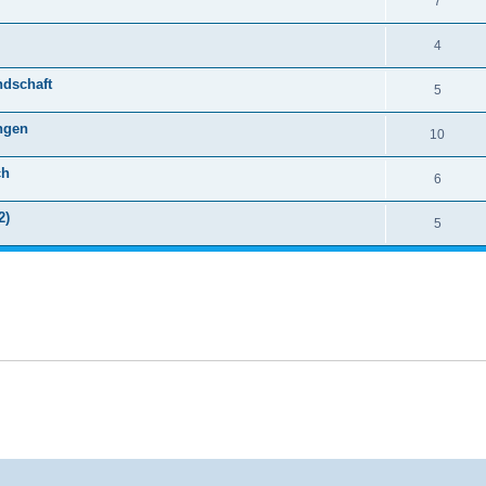
7
4
ndschaft
5
ingen
10
ch
6
2)
5