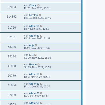
von
Charly
32033
Fr 20. Jan 2023, 13:11
von
bergfan
114892
Mo 16. Jan 2023, 15:46
von
Allister61
51720
Mi 7. Dez 2022, 12:55
von
Allister61
62131
Di 29. Nov 2022, 21:39
von
Anja
53386
Di 29. Nov 2022, 07:47
von
C-B
25184
So 20. Nov 2022, 16:35
von
Hanne
41868
So 13. Nov 2022, 18:59
von
Allister61
50779
Do 3. Nov 2022, 07:34
von
Allister61
41654
Fr 14. Okt 2022, 07:37
von
Allister61
37089
Mi 5. Okt 2022, 09:17
von
Allister61
49563