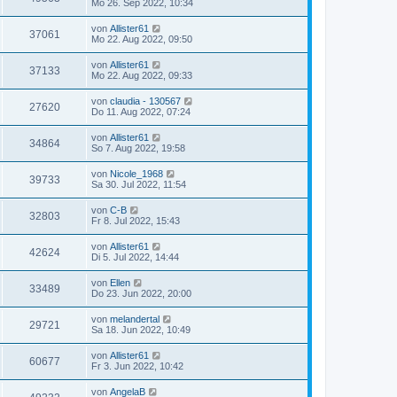
Mo 26. Sep 2022, 10:34
von
Allister61
37061
Mo 22. Aug 2022, 09:50
von
Allister61
37133
Mo 22. Aug 2022, 09:33
von
claudia - 130567
27620
Do 11. Aug 2022, 07:24
von
Allister61
34864
So 7. Aug 2022, 19:58
von
Nicole_1968
39733
Sa 30. Jul 2022, 11:54
von
C-B
32803
Fr 8. Jul 2022, 15:43
von
Allister61
42624
Di 5. Jul 2022, 14:44
von
Ellen
33489
Do 23. Jun 2022, 20:00
von
melandertal
29721
Sa 18. Jun 2022, 10:49
von
Allister61
60677
Fr 3. Jun 2022, 10:42
von
AngelaB