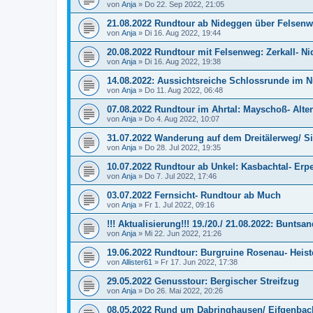
von
Anja
»
Do 22. Sep 2022, 21:05
21.08.2022 Rundtour ab Nideggen über Felsen
von
Anja
»
Di 16. Aug 2022, 19:44
20.08.2022 Rundtour mit Felsenweg: Zerkall- N
von
Anja
»
Di 16. Aug 2022, 19:38
14.08.2022: Aussichtsreiche Schlossrunde im
von
Anja
»
Do 11. Aug 2022, 06:48
07.08.2022 Rundtour im Ahrtal: Mayschoß- Alte
von
Anja
»
Do 4. Aug 2022, 10:07
31.07.2022 Wanderung auf dem Dreitälerweg/ S
von
Anja
»
Do 28. Jul 2022, 19:35
10.07.2022 Rundtour ab Unkel: Kasbachtal- Erpe
von
Anja
»
Do 7. Jul 2022, 17:46
03.07.2022 Fernsicht- Rundtour ab Much
von
Anja
»
Fr 1. Jul 2022, 09:16
!!! Aktualisierung!!! 19./20./ 21.08.2022: Bunt
von
Anja
»
Mi 22. Jun 2022, 21:26
19.06.2022 Rundtour: Burgruine Rosenau- Heist
von
Allister61
»
Fr 17. Jun 2022, 17:38
29.05.2022 Genusstour: Bergischer Streifzug
von
Anja
»
Do 26. Mai 2022, 20:26
08.05.2022 Rund um Dabringhausen/ Eifgenbac