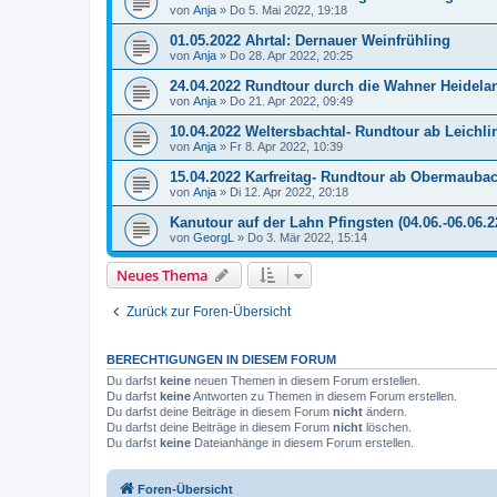
von
Anja
»
Do 5. Mai 2022, 19:18
01.05.2022 Ahrtal: Dernauer Weinfrühling
von
Anja
»
Do 28. Apr 2022, 20:25
24.04.2022 Rundtour durch die Wahner Heidela
von
Anja
»
Do 21. Apr 2022, 09:49
10.04.2022 Weltersbachtal- Rundtour ab Leichl
von
Anja
»
Fr 8. Apr 2022, 10:39
15.04.2022 Karfreitag- Rundtour ab Obermauba
von
Anja
»
Di 12. Apr 2022, 20:18
Kanutour auf der Lahn Pfingsten (04.06.-06.06.2
von
GeorgL
»
Do 3. Mär 2022, 15:14
Neues Thema
Zurück zur Foren-Übersicht
BERECHTIGUNGEN IN DIESEM FORUM
Du darfst
keine
neuen Themen in diesem Forum erstellen.
Du darfst
keine
Antworten zu Themen in diesem Forum erstellen.
Du darfst deine Beiträge in diesem Forum
nicht
ändern.
Du darfst deine Beiträge in diesem Forum
nicht
löschen.
Du darfst
keine
Dateianhänge in diesem Forum erstellen.
Foren-Übersicht