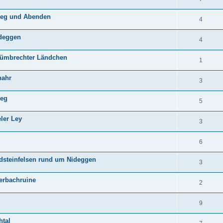
weg und Abenden
4
ideggen
4
 Nümbrechter Ländchen
1
nahr
3
ieg
5
ler Ley
3
6
sandsteinfelsen rund um Nideggen
3
erbachruine
2
9
htal