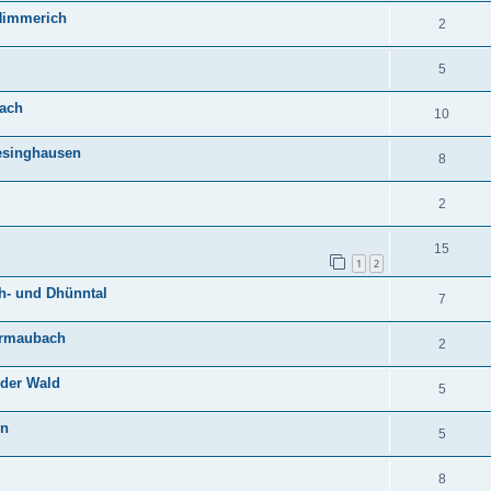
Himmerich
2
5
bach
10
Oesinghausen
8
2
15
1
2
h- und Dhünntal
7
ermaubach
2
ider Wald
5
en
5
8