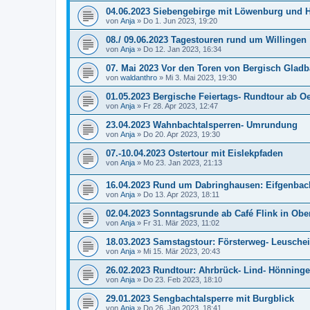
04.06.2023 Siebengebirge mit Löwenburg und 
von
Anja
»
Do 1. Jun 2023, 19:20
08./ 09.06.2023 Tagestouren rund um Willingen
von
Anja
»
Do 12. Jan 2023, 16:34
07. Mai 2023 Vor den Toren von Bergisch Glad
von
waldanthro
»
Mi 3. Mai 2023, 19:30
01.05.2023 Bergische Feiertags- Rundtour ab 
von
Anja
»
Fr 28. Apr 2023, 12:47
23.04.2023 Wahnbachtalsperren- Umrundung
von
Anja
»
Do 20. Apr 2023, 19:30
07.-10.04.2023 Ostertour mit Eislekpfaden
von
Anja
»
Mo 23. Jan 2023, 21:13
16.04.2023 Rund um Dabringhausen: Eifgenbac
von
Anja
»
Do 13. Apr 2023, 18:11
02.04.2023 Sonntagsrunde ab Café Flink in Ob
von
Anja
»
Fr 31. Mär 2023, 11:02
18.03.2023 Samstagstour: Försterweg- Leusche
von
Anja
»
Mi 15. Mär 2023, 20:43
26.02.2023 Rundtour: Ahrbrück- Lind- Hönning
von
Anja
»
Do 23. Feb 2023, 18:10
29.01.2023 Sengbachtalsperre mit Burgblick
von
Anja
»
Do 26. Jan 2023, 18:41