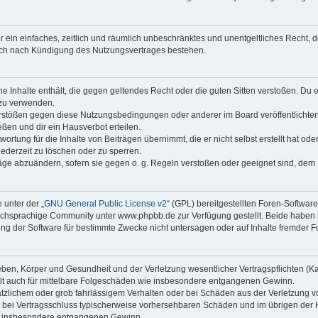
ber ein einfaches, zeitlich und räumlich unbeschränktes und unentgeltliches Recht
auch nach Kündigung des Nutzungsvertrages bestehen.
ine Inhalte enthält, die gegen geltendes Recht oder die guten Sitten verstoßen. Du 
 zu verwenden.
erstößen gegen diese Nutzungsbedingungen oder anderer im Board veröffentlichte
ßen und dir ein Hausverbot erteilen.
ortung für die Inhalte von Beiträgen übernimmt, die er nicht selbst erstellt hat od
jederzeit zu löschen oder zu sperren.
räge abzuändern, sofern sie gegen o. g. Regeln verstoßen oder geeignet sind, dem
 unter der „
GNU General Public License v2
“ (GPL) bereitgestellten Foren-Softwa
chsprachige Community unter www.phpbb.de zur Verfügung gestellt. Beide haben ke
g der Software für bestimmte Zwecke nicht untersagen oder auf Inhalte fremder F
ben, Körper und Gesundheit und der Verletzung wesentlicher Vertragspflichten (Kard
gilt auch für mittelbare Folgeschäden wie insbesondere entgangenen Gewinn.
ätzlichem oder grob fahrlässigem Verhalten oder bei Schäden aus der Verletzung 
 die bei Vertragsschluss typischerweise vorhersehbaren Schäden und im übrigen de
wie insbesondere entgangenen Gewinn.