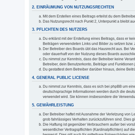
2. EINRÄUMUNG VON NUTZUNGSRECHTEN
Mit dem Erstellen eines Beitrags erteilst du dem Betrei
Das Nutzungsrecht nach Punkt 2, Unterpunkt a bleibt 
3. PFLICHTEN DES NUTZERS
Du erklärst mit der Erstellung eines Beitrags, dass er ke
Beiträgen verwendeten Links und Bilder zu setzen bzw.
Der Betreiber des Boards übt das Hausrecht aus. Bei V
oder dauerhaft von der Nutzung dieses Boards ausschlie
Du nimmst zur Kenntnis, dass der Betreiber keine Verantw
Betreiber, dein Benutzerkonto, Beiträge und Funktionen 
Du gestattest dem Betreiber darüber hinaus, deine Beit
4. GENERAL PUBLIC LICENSE
Du nimmst zur Kenntnis, dass es sich bei phpBB um eine
deutschsprachige Informationen werden durch die deuts
verwendet wird. Sie können insbesondere die Verwendun
5. GEWÄHRLEISTUNG
Der Betreiber haftet mit Ausnahme der Verletzung von Le
grob fahrlässiges Verhalten zurückzuführen sind. Dies 
Die Haftung ist gegenüber Verbrauchern außer bei vors
wesentlicher Vertragspflichten (Kardinalpflichten) auf
begrenzt. Dies gilt auch für mittelbare Folgeschäden 