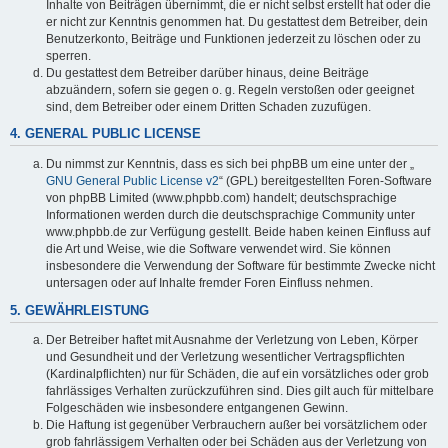
Inhalte von Beiträgen übernimmt, die er nicht selbst erstellt hat oder die
er nicht zur Kenntnis genommen hat. Du gestattest dem Betreiber, dein
Benutzerkonto, Beiträge und Funktionen jederzeit zu löschen oder zu
sperren.
Du gestattest dem Betreiber darüber hinaus, deine Beiträge
abzuändern, sofern sie gegen o. g. Regeln verstoßen oder geeignet
sind, dem Betreiber oder einem Dritten Schaden zuzufügen.
4. GENERAL PUBLIC LICENSE
Du nimmst zur Kenntnis, dass es sich bei phpBB um eine unter der „
GNU General Public License v2
“ (GPL) bereitgestellten Foren-Software
von phpBB Limited (www.phpbb.com) handelt; deutschsprachige
Informationen werden durch die deutschsprachige Community unter
www.phpbb.de zur Verfügung gestellt. Beide haben keinen Einfluss auf
die Art und Weise, wie die Software verwendet wird. Sie können
insbesondere die Verwendung der Software für bestimmte Zwecke nicht
untersagen oder auf Inhalte fremder Foren Einfluss nehmen.
5. GEWÄHRLEISTUNG
Der Betreiber haftet mit Ausnahme der Verletzung von Leben, Körper
und Gesundheit und der Verletzung wesentlicher Vertragspflichten
(Kardinalpflichten) nur für Schäden, die auf ein vorsätzliches oder grob
fahrlässiges Verhalten zurückzuführen sind. Dies gilt auch für mittelbare
Folgeschäden wie insbesondere entgangenen Gewinn.
Die Haftung ist gegenüber Verbrauchern außer bei vorsätzlichem oder
grob fahrlässigem Verhalten oder bei Schäden aus der Verletzung von