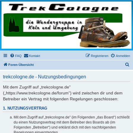
trekcologne.de
Wanderungen rund um Köln
FAQ
Kontakt
Registrieren
Anmelden
S
Foren-Übersicht
u
trekcologne.de - Nutzungsbedingungen
c
h
Mit dem Zugriff auf „trekcologne.de“
(„https://www.trekcologne.de/forum“) wird zwischen dir und dem
e
Betreiber ein Vertrag mit folgenden Regelungen geschlossen:
1. NUTZUNGSVERTRAG
Mit dem Zugriff auf „trekcologne.de“ (im Folgenden „das Board“) schließt
du einen Nutzungsvertrag mit dem Betreiber des Boards ab (im
Folgenden „Betreiber“) und erklärst dich mit den nachfolgenden
Regelungen einverstanden.