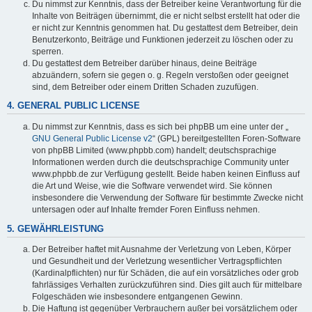
Du nimmst zur Kenntnis, dass der Betreiber keine Verantwortung für die
Inhalte von Beiträgen übernimmt, die er nicht selbst erstellt hat oder die
er nicht zur Kenntnis genommen hat. Du gestattest dem Betreiber, dein
Benutzerkonto, Beiträge und Funktionen jederzeit zu löschen oder zu
sperren.
Du gestattest dem Betreiber darüber hinaus, deine Beiträge
abzuändern, sofern sie gegen o. g. Regeln verstoßen oder geeignet
sind, dem Betreiber oder einem Dritten Schaden zuzufügen.
4. GENERAL PUBLIC LICENSE
Du nimmst zur Kenntnis, dass es sich bei phpBB um eine unter der „
GNU General Public License v2
“ (GPL) bereitgestellten Foren-Software
von phpBB Limited (www.phpbb.com) handelt; deutschsprachige
Informationen werden durch die deutschsprachige Community unter
www.phpbb.de zur Verfügung gestellt. Beide haben keinen Einfluss auf
die Art und Weise, wie die Software verwendet wird. Sie können
insbesondere die Verwendung der Software für bestimmte Zwecke nicht
untersagen oder auf Inhalte fremder Foren Einfluss nehmen.
5. GEWÄHRLEISTUNG
Der Betreiber haftet mit Ausnahme der Verletzung von Leben, Körper
und Gesundheit und der Verletzung wesentlicher Vertragspflichten
(Kardinalpflichten) nur für Schäden, die auf ein vorsätzliches oder grob
fahrlässiges Verhalten zurückzuführen sind. Dies gilt auch für mittelbare
Folgeschäden wie insbesondere entgangenen Gewinn.
Die Haftung ist gegenüber Verbrauchern außer bei vorsätzlichem oder