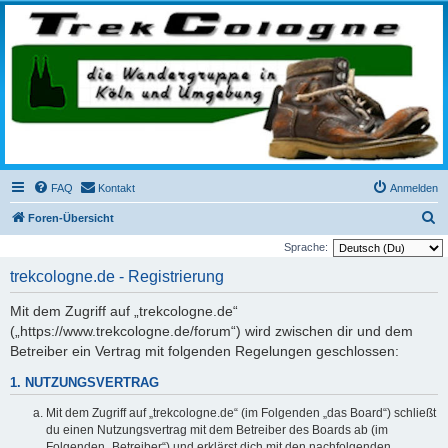
trekcologne.de
Wanderungen rund um Köln
FAQ
Kontakt
Anmelden
S
Foren-Übersicht
u
Sprache:
c
trekcologne.de - Registrierung
h
Mit dem Zugriff auf „trekcologne.de“
e
(„https://www.trekcologne.de/forum“) wird zwischen dir und dem
Betreiber ein Vertrag mit folgenden Regelungen geschlossen:
1. NUTZUNGSVERTRAG
Mit dem Zugriff auf „trekcologne.de“ (im Folgenden „das Board“) schließt
du einen Nutzungsvertrag mit dem Betreiber des Boards ab (im
Folgenden „Betreiber“) und erklärst dich mit den nachfolgenden