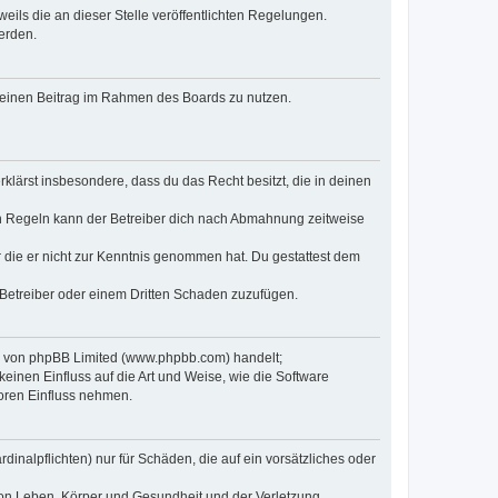
eils die an dieser Stelle veröffentlichten Regelungen.
erden.
, deinen Beitrag im Rahmen des Boards zu nutzen.
erklärst insbesondere, dass du das Recht besitzt, die in deinen
n Regeln kann der Betreiber dich nach Abmahnung zeitweise
er die er nicht zur Kenntnis genommen hat. Du gestattest dem
 Betreiber oder einem Dritten Schaden zuzufügen.
re von phpBB Limited (www.phpbb.com) handelt;
inen Einfluss auf die Art und Weise, wie die Software
oren Einfluss nehmen.
inalpflichten) nur für Schäden, die auf ein vorsätzliches oder
von Leben, Körper und Gesundheit und der Verletzung