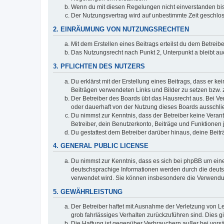
Wenn du mit diesen Regelungen nicht einverstanden bist,
Der Nutzungsvertrag wird auf unbestimmte Zeit geschlos
2. EINRÄUMUNG VON NUTZUNGSRECHTEN
Mit dem Erstellen eines Beitrags erteilst du dem Betrei
Das Nutzungsrecht nach Punkt 2, Unterpunkt a bleibt 
3. PFLICHTEN DES NUTZERS
Du erklärst mit der Erstellung eines Beitrags, dass er ke
Beiträgen verwendeten Links und Bilder zu setzen bzw.
Der Betreiber des Boards übt das Hausrecht aus. Bei V
oder dauerhaft von der Nutzung dieses Boards ausschlie
Du nimmst zur Kenntnis, dass der Betreiber keine Verantw
Betreiber, dein Benutzerkonto, Beiträge und Funktionen 
Du gestattest dem Betreiber darüber hinaus, deine Beit
4. GENERAL PUBLIC LICENSE
Du nimmst zur Kenntnis, dass es sich bei phpBB um eine
deutschsprachige Informationen werden durch die deuts
verwendet wird. Sie können insbesondere die Verwendun
5. GEWÄHRLEISTUNG
Der Betreiber haftet mit Ausnahme der Verletzung von Le
grob fahrlässiges Verhalten zurückzuführen sind. Dies 
Die Haftung ist gegenüber Verbrauchern außer bei vors