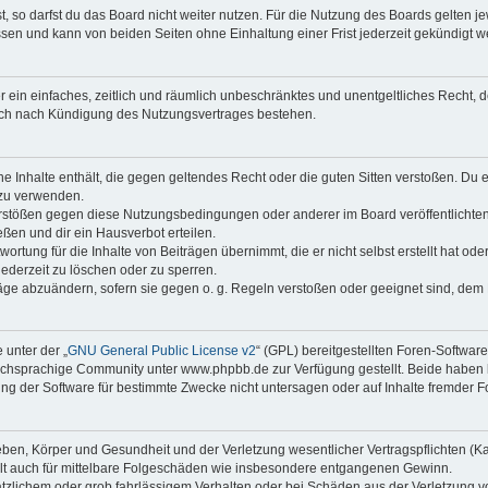
 so darfst du das Board nicht weiter nutzen. Für die Nutzung des Boards gelten jew
sen und kann von beiden Seiten ohne Einhaltung einer Frist jederzeit gekündigt w
ber ein einfaches, zeitlich und räumlich unbeschränktes und unentgeltliches Recht
auch nach Kündigung des Nutzungsvertrages bestehen.
ine Inhalte enthält, die gegen geltendes Recht oder die guten Sitten verstoßen. Du 
 zu verwenden.
erstößen gegen diese Nutzungsbedingungen oder anderer im Board veröffentlichte
ßen und dir ein Hausverbot erteilen.
ortung für die Inhalte von Beiträgen übernimmt, die er nicht selbst erstellt hat od
jederzeit zu löschen oder zu sperren.
räge abzuändern, sofern sie gegen o. g. Regeln verstoßen oder geeignet sind, dem
 unter der „
GNU General Public License v2
“ (GPL) bereitgestellten Foren-Softwa
chsprachige Community unter www.phpbb.de zur Verfügung gestellt. Beide haben ke
g der Software für bestimmte Zwecke nicht untersagen oder auf Inhalte fremder F
ben, Körper und Gesundheit und der Verletzung wesentlicher Vertragspflichten (Kard
gilt auch für mittelbare Folgeschäden wie insbesondere entgangenen Gewinn.
ätzlichem oder grob fahrlässigem Verhalten oder bei Schäden aus der Verletzung 