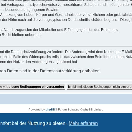
 die bei Vertragsschluss typischerweise vorhersehbaren Schäden und im übrigen de
wie insbesondere entgangenen Gewinn.
erletzung von Leben, Körper und Gesundheit oder vorsätzlichem oder grob fahrläs
der Höhe nach auf die vertragstypischen Durchschnittsschäden begrenzt. Dies gi
mäß auch zugunsten der Mitarbeiter und Erfüllungsgehilfen des Betreibers.
 Recht bleiben unberührt.
und die Datenschutzerklärung zu ändern. Die Änderung wird dem Nutzer per E-Mail m
chen. Im Falle des Widerspruchs erlischt das zwischen dem Betreiber und dem Nutze
wenn der Nutzer den Änderungen zugestimmt hat.
en Daten sind in der Datenschutzerklärung enthalten.
Powered by
phpBB
® Forum Software © phpBB Limited
Deutsche Übersetzung durch
phpBB.de
Datenschutz
|
Nutzungsbedingungen
mfort bei der Nutzung zu bieten.
Mehr erfahren