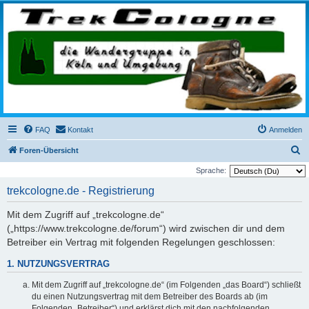
trekcologne.de
Wanderungen rund um Köln
FAQ
Kontakt
Anmelden
S
Foren-Übersicht
u
Sprache:
c
trekcologne.de - Registrierung
h
Mit dem Zugriff auf „trekcologne.de“
e
(„https://www.trekcologne.de/forum“) wird zwischen dir und dem
Betreiber ein Vertrag mit folgenden Regelungen geschlossen:
1. NUTZUNGSVERTRAG
Mit dem Zugriff auf „trekcologne.de“ (im Folgenden „das Board“) schließt
du einen Nutzungsvertrag mit dem Betreiber des Boards ab (im
Folgenden „Betreiber“) und erklärst dich mit den nachfolgenden