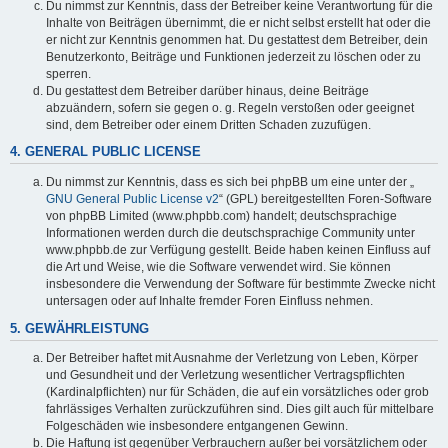
Du nimmst zur Kenntnis, dass der Betreiber keine Verantwortung für die
Inhalte von Beiträgen übernimmt, die er nicht selbst erstellt hat oder die
er nicht zur Kenntnis genommen hat. Du gestattest dem Betreiber, dein
Benutzerkonto, Beiträge und Funktionen jederzeit zu löschen oder zu
sperren.
Du gestattest dem Betreiber darüber hinaus, deine Beiträge
abzuändern, sofern sie gegen o. g. Regeln verstoßen oder geeignet
sind, dem Betreiber oder einem Dritten Schaden zuzufügen.
4. GENERAL PUBLIC LICENSE
Du nimmst zur Kenntnis, dass es sich bei phpBB um eine unter der „
GNU General Public License v2
“ (GPL) bereitgestellten Foren-Software
von phpBB Limited (www.phpbb.com) handelt; deutschsprachige
Informationen werden durch die deutschsprachige Community unter
www.phpbb.de zur Verfügung gestellt. Beide haben keinen Einfluss auf
die Art und Weise, wie die Software verwendet wird. Sie können
insbesondere die Verwendung der Software für bestimmte Zwecke nicht
untersagen oder auf Inhalte fremder Foren Einfluss nehmen.
5. GEWÄHRLEISTUNG
Der Betreiber haftet mit Ausnahme der Verletzung von Leben, Körper
und Gesundheit und der Verletzung wesentlicher Vertragspflichten
(Kardinalpflichten) nur für Schäden, die auf ein vorsätzliches oder grob
fahrlässiges Verhalten zurückzuführen sind. Dies gilt auch für mittelbare
Folgeschäden wie insbesondere entgangenen Gewinn.
Die Haftung ist gegenüber Verbrauchern außer bei vorsätzlichem oder