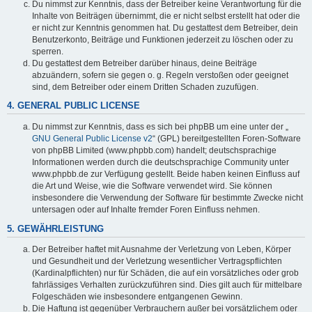
Du nimmst zur Kenntnis, dass der Betreiber keine Verantwortung für die
Inhalte von Beiträgen übernimmt, die er nicht selbst erstellt hat oder die
er nicht zur Kenntnis genommen hat. Du gestattest dem Betreiber, dein
Benutzerkonto, Beiträge und Funktionen jederzeit zu löschen oder zu
sperren.
Du gestattest dem Betreiber darüber hinaus, deine Beiträge
abzuändern, sofern sie gegen o. g. Regeln verstoßen oder geeignet
sind, dem Betreiber oder einem Dritten Schaden zuzufügen.
4. GENERAL PUBLIC LICENSE
Du nimmst zur Kenntnis, dass es sich bei phpBB um eine unter der „
GNU General Public License v2
“ (GPL) bereitgestellten Foren-Software
von phpBB Limited (www.phpbb.com) handelt; deutschsprachige
Informationen werden durch die deutschsprachige Community unter
www.phpbb.de zur Verfügung gestellt. Beide haben keinen Einfluss auf
die Art und Weise, wie die Software verwendet wird. Sie können
insbesondere die Verwendung der Software für bestimmte Zwecke nicht
untersagen oder auf Inhalte fremder Foren Einfluss nehmen.
5. GEWÄHRLEISTUNG
Der Betreiber haftet mit Ausnahme der Verletzung von Leben, Körper
und Gesundheit und der Verletzung wesentlicher Vertragspflichten
(Kardinalpflichten) nur für Schäden, die auf ein vorsätzliches oder grob
fahrlässiges Verhalten zurückzuführen sind. Dies gilt auch für mittelbare
Folgeschäden wie insbesondere entgangenen Gewinn.
Die Haftung ist gegenüber Verbrauchern außer bei vorsätzlichem oder