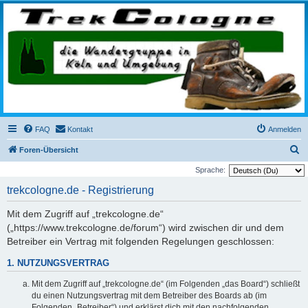
trekcologne.de
Wanderungen rund um Köln
FAQ
Kontakt
Anmelden
S
Foren-Übersicht
u
Sprache:
c
trekcologne.de - Registrierung
h
Mit dem Zugriff auf „trekcologne.de“
e
(„https://www.trekcologne.de/forum“) wird zwischen dir und dem
Betreiber ein Vertrag mit folgenden Regelungen geschlossen:
1. NUTZUNGSVERTRAG
Mit dem Zugriff auf „trekcologne.de“ (im Folgenden „das Board“) schließt
du einen Nutzungsvertrag mit dem Betreiber des Boards ab (im
Folgenden „Betreiber“) und erklärst dich mit den nachfolgenden