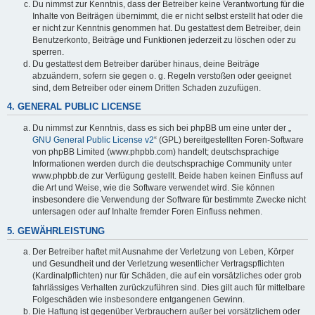
Du nimmst zur Kenntnis, dass der Betreiber keine Verantwortung für die
Inhalte von Beiträgen übernimmt, die er nicht selbst erstellt hat oder die
er nicht zur Kenntnis genommen hat. Du gestattest dem Betreiber, dein
Benutzerkonto, Beiträge und Funktionen jederzeit zu löschen oder zu
sperren.
Du gestattest dem Betreiber darüber hinaus, deine Beiträge
abzuändern, sofern sie gegen o. g. Regeln verstoßen oder geeignet
sind, dem Betreiber oder einem Dritten Schaden zuzufügen.
4. GENERAL PUBLIC LICENSE
Du nimmst zur Kenntnis, dass es sich bei phpBB um eine unter der „
GNU General Public License v2
“ (GPL) bereitgestellten Foren-Software
von phpBB Limited (www.phpbb.com) handelt; deutschsprachige
Informationen werden durch die deutschsprachige Community unter
www.phpbb.de zur Verfügung gestellt. Beide haben keinen Einfluss auf
die Art und Weise, wie die Software verwendet wird. Sie können
insbesondere die Verwendung der Software für bestimmte Zwecke nicht
untersagen oder auf Inhalte fremder Foren Einfluss nehmen.
5. GEWÄHRLEISTUNG
Der Betreiber haftet mit Ausnahme der Verletzung von Leben, Körper
und Gesundheit und der Verletzung wesentlicher Vertragspflichten
(Kardinalpflichten) nur für Schäden, die auf ein vorsätzliches oder grob
fahrlässiges Verhalten zurückzuführen sind. Dies gilt auch für mittelbare
Folgeschäden wie insbesondere entgangenen Gewinn.
Die Haftung ist gegenüber Verbrauchern außer bei vorsätzlichem oder