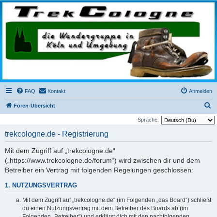
trekcologne.de
Wanderungen rund um Köln
FAQ
Kontakt
Anmelden
S
Foren-Übersicht
u
Sprache:
c
trekcologne.de - Registrierung
h
Mit dem Zugriff auf „trekcologne.de“
e
(„https://www.trekcologne.de/forum“) wird zwischen dir und dem
Betreiber ein Vertrag mit folgenden Regelungen geschlossen:
1. NUTZUNGSVERTRAG
Mit dem Zugriff auf „trekcologne.de“ (im Folgenden „das Board“) schließt
du einen Nutzungsvertrag mit dem Betreiber des Boards ab (im
Folgenden „Betreiber“) und erklärst dich mit den nachfolgenden