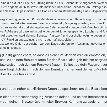
 sind die aktuelle ID deiner Sitzung (damit dir alle Seitenaufrufe zugeordnet werd
u nicht angemeldet bist) sowie Informationen über deine Teilnahme an Umfragen (s
eine Session-ID gespeichert. Die Cookies haben standardmäßig eine Gültigkeit von 
Registrierung, in deinem Profil oder deinem persönlichem Bereich angibst. Für di
rch den Betreiber weitere Daten als notwendig festgelegt wurden, so ist dies für 
llst, so werden die dort eingegebenen Daten ebenfalls gespeichert. Gleiches gilt, 
Die IP-Adresse wird weiterhin bei folgenden Aktionen gespeichert: Löschen und Än
l-Adresse, Kontoaktivierung, Benutzer-Passwort) und gescheiterte Anmeldeversuch
ine?“-Funktion angezeigt und nicht dauerhaft gespeichert.
 dass weitere Daten gespeichert werden. Dazu gehören dein Abstimmungsverhalten
gungsfunktionen.
(Hash) gespeichert, so dass es sicher ist. Jedoch wird dir empfohlen, 
ssel zu deinem Benutzerkonto für das Board, also geh mit ihm sorgsam
htigterweise nach deinem Passwort fragen. Solltest du dein Passwort v
are fragt dich dann nach deinem Benutzernamen und deiner E-Mail-Ad
Board zugreifen kannst.
en und oben näher spezifizierten Daten zu speichern, um das Board bet
en einer Interessenabwägung zwischen deinen und seinen Interessen sow
r von deinem Browser übermittelter Browser-Kennung zu speichern, so