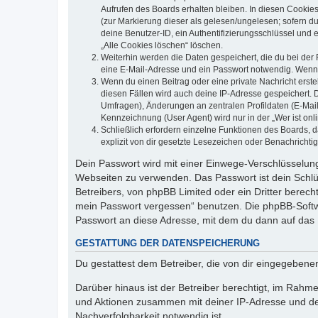
Aufrufen des Boards erhalten bleiben. In diesen Cookies
(zur Markierung dieser als gelesen/ungelesen; sofern d
deine Benutzer-ID, ein Authentifizierungsschlüssel und 
„Alle Cookies löschen“ löschen.
Weiterhin werden die Daten gespeichert, die du bei der 
eine E-Mail-Adresse und ein Passwort notwendig. Wenn du
Wenn du einen Beitrag oder eine private Nachricht erste
diesen Fällen wird auch deine IP-Adresse gespeichert. 
Umfragen), Änderungen an zentralen Profildaten (E-Mai
Kennzeichnung (User Agent) wird nur in der „Wer ist onl
Schließlich erfordern einzelne Funktionen des Boards,
explizit von dir gesetzte Lesezeichen oder Benachrichti
Dein Passwort wird mit einer Einwege-Verschlüsselung 
Webseiten zu verwenden. Das Passwort ist dein Schlü
Betreibers, von phpBB Limited oder ein Dritter berec
mein Passwort vergessen“ benutzen. Die phpBB-Softw
Passwort an diese Adresse, mit dem du dann auf das 
GESTATTUNG DER DATENSPEICHERUNG
Du gestattest dem Betreiber, die von dir eingegeben
Darüber hinaus ist der Betreiber berechtigt, im Rahm
und Aktionen zusammen mit deiner IP-Adresse und de
Nachverfolgbarkeit notwendig ist.