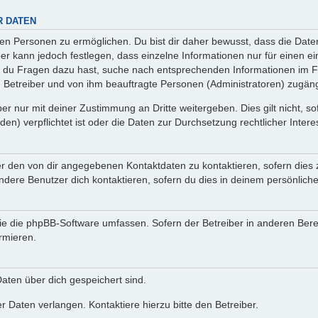
R DATEN
n Personen zu ermöglichen. Du bist dir daher bewusst, dass die Daten d
ber kann jedoch festlegen, dass einzelne Informationen nur für einen ei
n du Fragen dazu hast, suche nach entsprechenden Informationen im Fo
n Betreiber und von ihm beauftragte Personen (Administratoren) zugäng
r nur mit deiner Zustimmung an Dritte weitergeben. Dies gilt nicht, s
n) verpflichtet ist oder die Daten zur Durchsetzung rechtlicher Interes
er den von dir angegebenen Kontaktdaten zu kontaktieren, sofern dies 
andere Benutzer dich kontaktieren, sofern du dies in deinem persönliche
, die die phpBB-Software umfassen. Sofern der Betreiber in anderen Be
ormieren.
 Daten über dich gespeichert sind.
 Daten verlangen. Kontaktiere hierzu bitte den Betreiber.