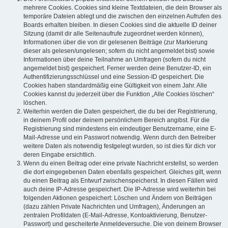
mehrere Cookies. Cookies sind kleine Textdateien, die dein Browser als
temporäre Dateien ablegt und die zwischen den einzelnen Aufrufen des
Boards erhalten bleiben. In diesen Cookies sind die aktuelle ID deiner
Sitzung (damit dir alle Seitenaufrufe zugeordnet werden können),
Informationen über die von dir gelesenen Beiträge (zur Markierung
dieser als gelesen/ungelesen; sofern du nicht angemeldet bist) sowie
Informationen über deine Teilnahme an Umfragen (sofern du nicht
angemeldet bist) gespeichert. Ferner werden deine Benutzer-ID, ein
Authentifizierungsschlüssel und eine Session-ID gespeichert. Die
Cookies haben standardmäßig eine Gültigkeit von einem Jahr. Alle
Cookies kannst du jederzeit über die Funktion „Alle Cookies löschen“
löschen.
Weiterhin werden die Daten gespeichert, die du bei der Registrierung,
in deinem Profil oder deinem persönlichem Bereich angibst. Für die
Registrierung sind mindestens ein eindeutiger Benutzername, eine E-
Mail-Adresse und ein Passwort notwendig. Wenn durch den Betreiber
weitere Daten als notwendig festgelegt wurden, so ist dies für dich vor
deren Eingabe ersichtlich.
Wenn du einen Beitrag oder eine private Nachricht erstellst, so werden
die dort eingegebenen Daten ebenfalls gespeichert. Gleiches gilt, wenn
du einen Beitrag als Entwurf zwischenspeicherst. In diesen Fällen wird
auch deine IP-Adresse gespeichert. Die IP-Adresse wird weiterhin bei
folgenden Aktionen gespeichert: Löschen und Ändern von Beiträgen
(dazu zählen Private Nachrichten und Umfragen), Änderungen an
zentralen Profildaten (E-Mail-Adresse, Kontoaktivierung, Benutzer-
Passwort) und gescheiterte Anmeldeversuche. Die von deinem Browser