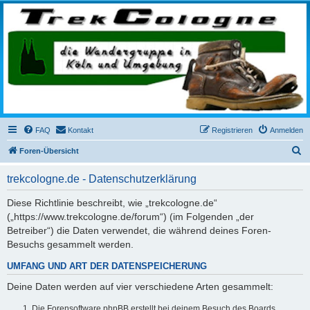
trekcologne.de
Wanderungen rund um Köln
FAQ
Kontakt
Registrieren
Anmelden
S
Foren-Übersicht
u
trekcologne.de - Datenschutzerklärung
c
h
Diese Richtlinie beschreibt, wie „trekcologne.de“
(„https://www.trekcologne.de/forum“) (im Folgenden „der
e
Betreiber“) die Daten verwendet, die während deines Foren-
Besuchs gesammelt werden.
UMFANG UND ART DER DATENSPEICHERUNG
Deine Daten werden auf vier verschiedene Arten gesammelt:
Die Forensoftware phpBB erstellt bei deinem Besuch des Boards