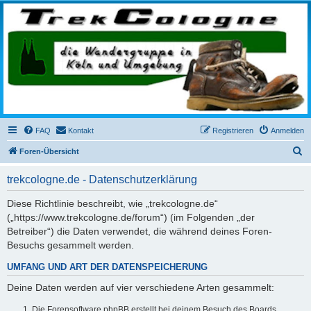
trekcologne.de
Wanderungen rund um Köln
FAQ
Kontakt
Registrieren
Anmelden
S
Foren-Übersicht
u
trekcologne.de - Datenschutzerklärung
c
h
Diese Richtlinie beschreibt, wie „trekcologne.de“
(„https://www.trekcologne.de/forum“) (im Folgenden „der
e
Betreiber“) die Daten verwendet, die während deines Foren-
Besuchs gesammelt werden.
UMFANG UND ART DER DATENSPEICHERUNG
Deine Daten werden auf vier verschiedene Arten gesammelt:
Die Forensoftware phpBB erstellt bei deinem Besuch des Boards