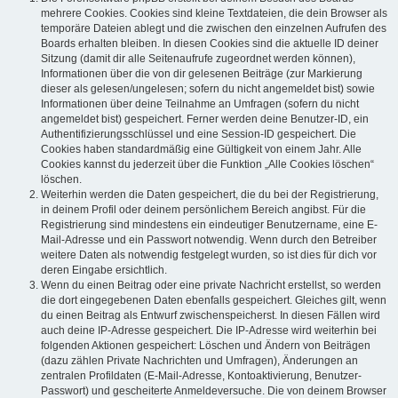
mehrere Cookies. Cookies sind kleine Textdateien, die dein Browser als
temporäre Dateien ablegt und die zwischen den einzelnen Aufrufen des
Boards erhalten bleiben. In diesen Cookies sind die aktuelle ID deiner
Sitzung (damit dir alle Seitenaufrufe zugeordnet werden können),
Informationen über die von dir gelesenen Beiträge (zur Markierung
dieser als gelesen/ungelesen; sofern du nicht angemeldet bist) sowie
Informationen über deine Teilnahme an Umfragen (sofern du nicht
angemeldet bist) gespeichert. Ferner werden deine Benutzer-ID, ein
Authentifizierungsschlüssel und eine Session-ID gespeichert. Die
Cookies haben standardmäßig eine Gültigkeit von einem Jahr. Alle
Cookies kannst du jederzeit über die Funktion „Alle Cookies löschen“
löschen.
Weiterhin werden die Daten gespeichert, die du bei der Registrierung,
in deinem Profil oder deinem persönlichem Bereich angibst. Für die
Registrierung sind mindestens ein eindeutiger Benutzername, eine E-
Mail-Adresse und ein Passwort notwendig. Wenn durch den Betreiber
weitere Daten als notwendig festgelegt wurden, so ist dies für dich vor
deren Eingabe ersichtlich.
Wenn du einen Beitrag oder eine private Nachricht erstellst, so werden
die dort eingegebenen Daten ebenfalls gespeichert. Gleiches gilt, wenn
du einen Beitrag als Entwurf zwischenspeicherst. In diesen Fällen wird
auch deine IP-Adresse gespeichert. Die IP-Adresse wird weiterhin bei
folgenden Aktionen gespeichert: Löschen und Ändern von Beiträgen
(dazu zählen Private Nachrichten und Umfragen), Änderungen an
zentralen Profildaten (E-Mail-Adresse, Kontoaktivierung, Benutzer-
Passwort) und gescheiterte Anmeldeversuche. Die von deinem Browser