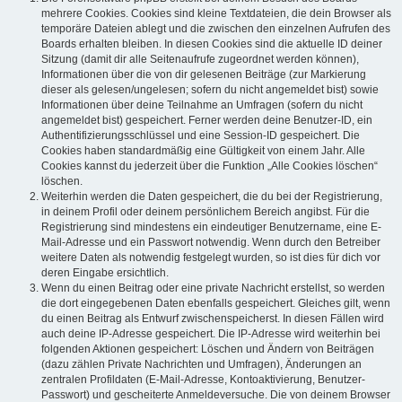
mehrere Cookies. Cookies sind kleine Textdateien, die dein Browser als
temporäre Dateien ablegt und die zwischen den einzelnen Aufrufen des
Boards erhalten bleiben. In diesen Cookies sind die aktuelle ID deiner
Sitzung (damit dir alle Seitenaufrufe zugeordnet werden können),
Informationen über die von dir gelesenen Beiträge (zur Markierung
dieser als gelesen/ungelesen; sofern du nicht angemeldet bist) sowie
Informationen über deine Teilnahme an Umfragen (sofern du nicht
angemeldet bist) gespeichert. Ferner werden deine Benutzer-ID, ein
Authentifizierungsschlüssel und eine Session-ID gespeichert. Die
Cookies haben standardmäßig eine Gültigkeit von einem Jahr. Alle
Cookies kannst du jederzeit über die Funktion „Alle Cookies löschen“
löschen.
Weiterhin werden die Daten gespeichert, die du bei der Registrierung,
in deinem Profil oder deinem persönlichem Bereich angibst. Für die
Registrierung sind mindestens ein eindeutiger Benutzername, eine E-
Mail-Adresse und ein Passwort notwendig. Wenn durch den Betreiber
weitere Daten als notwendig festgelegt wurden, so ist dies für dich vor
deren Eingabe ersichtlich.
Wenn du einen Beitrag oder eine private Nachricht erstellst, so werden
die dort eingegebenen Daten ebenfalls gespeichert. Gleiches gilt, wenn
du einen Beitrag als Entwurf zwischenspeicherst. In diesen Fällen wird
auch deine IP-Adresse gespeichert. Die IP-Adresse wird weiterhin bei
folgenden Aktionen gespeichert: Löschen und Ändern von Beiträgen
(dazu zählen Private Nachrichten und Umfragen), Änderungen an
zentralen Profildaten (E-Mail-Adresse, Kontoaktivierung, Benutzer-
Passwort) und gescheiterte Anmeldeversuche. Die von deinem Browser