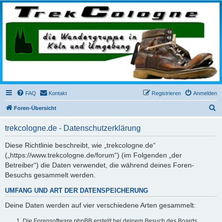
trekcologne.de
Wanderungen rund um Köln
FAQ
Kontakt
Registrieren
Anmelden
S
Foren-Übersicht
u
trekcologne.de - Datenschutzerklärung
c
h
Diese Richtlinie beschreibt, wie „trekcologne.de“
(„https://www.trekcologne.de/forum“) (im Folgenden „der
e
Betreiber“) die Daten verwendet, die während deines Foren-
Besuchs gesammelt werden.
UMFANG UND ART DER DATENSPEICHERUNG
Deine Daten werden auf vier verschiedene Arten gesammelt:
Die Forensoftware phpBB erstellt bei deinem Besuch des Boards