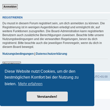
REGISTRIEREN
Du musst in diesem Forum registriert sein, um dich anmelden zu können. Die
Registrierung ist in wenigen Augenblicken erledigt und ermöglicht dir, auf
weitere Funktionen zuzugreifen. Die Board-Administration kann registrierten
Benutzern auch zusätzliche Berechtigungen zuweisen. Beachte bitte unsere
Nutzungsbedingungen und die verwandten Regelungen, bevor du dich
registrierst. Bitte beachte auch die jeweiligen Forenregeln, wenn du dich in
diesem Board bewegst.
Nutzungsbedingungen
|
Datenschutzerklärung
Registrieren
Diese Website nutzt Cookies, um dir den
Foren-Übersicht
Alle Zeiten sind
UTC+01:00
bestmöglichen Komfort bei der Nutzung zu
bieten.
Mehr erfahren
Powered by
phpBB
® Forum Software © phpBB Limited
Deutsche Übersetzung durch
phpBB.de
Datenschutz
|
Nutzungsbedingungen
Verstanden!