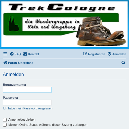
trekcologne.de
Wanderungen rund um Köln
FAQ
Kontakt
Registrieren
Anmelden
S
Foren-Übersicht
u
Anmelden
c
h
Benutzername:
e
Passwort:
Ich habe mein Passwort vergessen
Angemeldet bleiben
Meinen Online-Status während dieser Sitzung verbergen