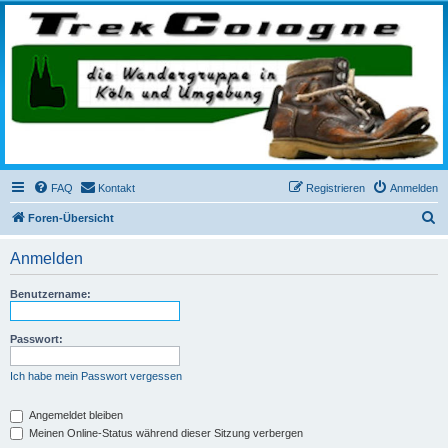
trekcologne.de
Wanderungen rund um Köln
FAQ
Kontakt
Registrieren
Anmelden
S
Foren-Übersicht
u
Anmelden
c
h
Benutzername:
e
Passwort:
Ich habe mein Passwort vergessen
Angemeldet bleiben
Meinen Online-Status während dieser Sitzung verbergen