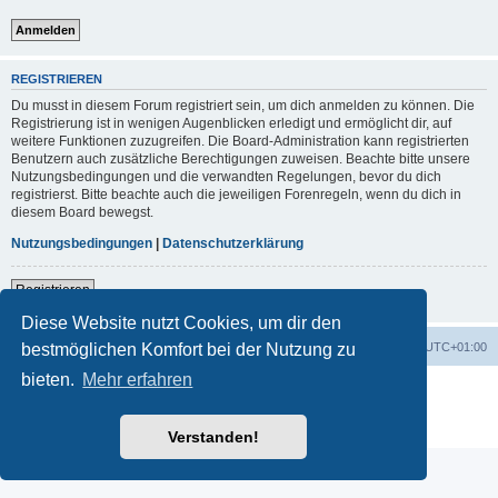
REGISTRIEREN
Du musst in diesem Forum registriert sein, um dich anmelden zu können. Die
Registrierung ist in wenigen Augenblicken erledigt und ermöglicht dir, auf
weitere Funktionen zuzugreifen. Die Board-Administration kann registrierten
Benutzern auch zusätzliche Berechtigungen zuweisen. Beachte bitte unsere
Nutzungsbedingungen und die verwandten Regelungen, bevor du dich
registrierst. Bitte beachte auch die jeweiligen Forenregeln, wenn du dich in
diesem Board bewegst.
Nutzungsbedingungen
|
Datenschutzerklärung
Registrieren
Diese Website nutzt Cookies, um dir den
Foren-Übersicht
Alle Zeiten sind
UTC+01:00
bestmöglichen Komfort bei der Nutzung zu
bieten.
Mehr erfahren
Powered by
phpBB
® Forum Software © phpBB Limited
Deutsche Übersetzung durch
phpBB.de
Datenschutz
|
Nutzungsbedingungen
Verstanden!