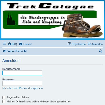
trekcologne.de
Wanderungen rund um Köln
FAQ
Kontakt
Registrieren
Anmelden
S
Foren-Übersicht
u
Anmelden
c
h
Benutzername:
e
Passwort:
Ich habe mein Passwort vergessen
Angemeldet bleiben
Meinen Online-Status während dieser Sitzung verbergen