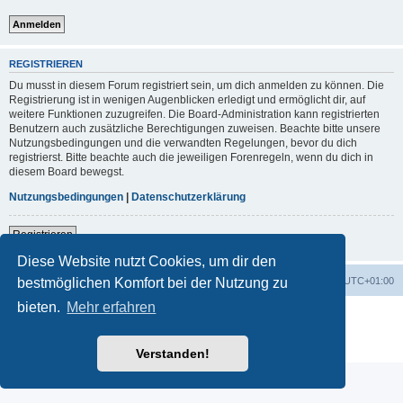
REGISTRIEREN
Du musst in diesem Forum registriert sein, um dich anmelden zu können. Die
Registrierung ist in wenigen Augenblicken erledigt und ermöglicht dir, auf
weitere Funktionen zuzugreifen. Die Board-Administration kann registrierten
Benutzern auch zusätzliche Berechtigungen zuweisen. Beachte bitte unsere
Nutzungsbedingungen und die verwandten Regelungen, bevor du dich
registrierst. Bitte beachte auch die jeweiligen Forenregeln, wenn du dich in
diesem Board bewegst.
Nutzungsbedingungen
|
Datenschutzerklärung
Registrieren
Diese Website nutzt Cookies, um dir den
Foren-Übersicht
Alle Zeiten sind
UTC+01:00
bestmöglichen Komfort bei der Nutzung zu
bieten.
Mehr erfahren
Powered by
phpBB
® Forum Software © phpBB Limited
Deutsche Übersetzung durch
phpBB.de
Datenschutz
|
Nutzungsbedingungen
Verstanden!