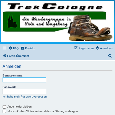
trekcologne.de
Wanderungen rund um Köln
FAQ
Kontakt
Registrieren
Anmelden
S
Foren-Übersicht
u
Anmelden
c
h
Benutzername:
e
Passwort:
Ich habe mein Passwort vergessen
Angemeldet bleiben
Meinen Online-Status während dieser Sitzung verbergen