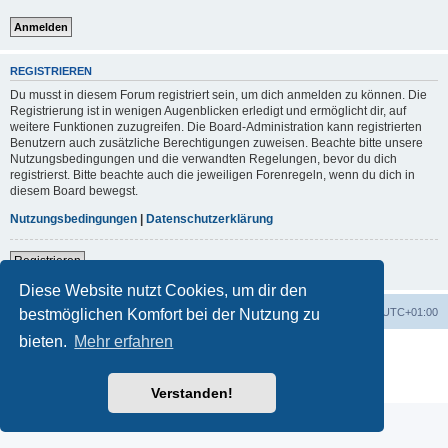
REGISTRIEREN
Du musst in diesem Forum registriert sein, um dich anmelden zu können. Die
Registrierung ist in wenigen Augenblicken erledigt und ermöglicht dir, auf
weitere Funktionen zuzugreifen. Die Board-Administration kann registrierten
Benutzern auch zusätzliche Berechtigungen zuweisen. Beachte bitte unsere
Nutzungsbedingungen und die verwandten Regelungen, bevor du dich
registrierst. Bitte beachte auch die jeweiligen Forenregeln, wenn du dich in
diesem Board bewegst.
Nutzungsbedingungen
|
Datenschutzerklärung
Registrieren
Diese Website nutzt Cookies, um dir den
Foren-Übersicht
Alle Zeiten sind
UTC+01:00
bestmöglichen Komfort bei der Nutzung zu
bieten.
Mehr erfahren
Powered by
phpBB
® Forum Software © phpBB Limited
Deutsche Übersetzung durch
phpBB.de
Datenschutz
|
Nutzungsbedingungen
Verstanden!