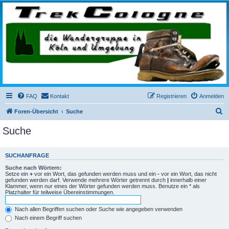
trekcologne.de
Wanderungen rund um Köln
FAQ
Kontakt
Registrieren
Anmelden
S
Foren-Übersicht
Suche
u
Suche
c
h
SUCHANFRAGE
e
Suche nach Wörtern:
Setze ein
+
vor ein Wort, das gefunden werden muss und ein
-
vor ein Wort, das nicht
gefunden werden darf. Verwende mehrere Wörter getrennt durch
|
innerhalb einer
Klammer, wenn nur eines der Wörter gefunden werden muss. Benutze ein * als
Platzhalter für teilweise Übereinstimmungen.
Nach allen Begriffen suchen oder Suche wie angegeben verwenden
Nach einem Begriff suchen