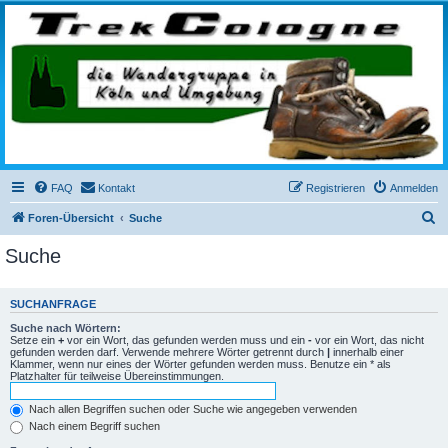
trekcologne.de
Wanderungen rund um Köln
FAQ
Kontakt
Registrieren
Anmelden
S
Foren-Übersicht
Suche
u
Suche
c
h
SUCHANFRAGE
e
Suche nach Wörtern:
Setze ein
+
vor ein Wort, das gefunden werden muss und ein
-
vor ein Wort, das nicht
gefunden werden darf. Verwende mehrere Wörter getrennt durch
|
innerhalb einer
Klammer, wenn nur eines der Wörter gefunden werden muss. Benutze ein * als
Platzhalter für teilweise Übereinstimmungen.
Nach allen Begriffen suchen oder Suche wie angegeben verwenden
Nach einem Begriff suchen