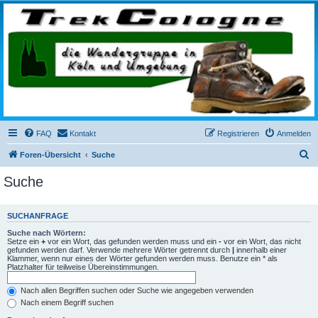
trekcologne.de
Wanderungen rund um Köln
FAQ
Kontakt
Registrieren
Anmelden
S
Foren-Übersicht
Suche
u
Suche
c
h
SUCHANFRAGE
e
Suche nach Wörtern:
Setze ein
+
vor ein Wort, das gefunden werden muss und ein
-
vor ein Wort, das nicht
gefunden werden darf. Verwende mehrere Wörter getrennt durch
|
innerhalb einer
Klammer, wenn nur eines der Wörter gefunden werden muss. Benutze ein * als
Platzhalter für teilweise Übereinstimmungen.
Nach allen Begriffen suchen oder Suche wie angegeben verwenden
Nach einem Begriff suchen