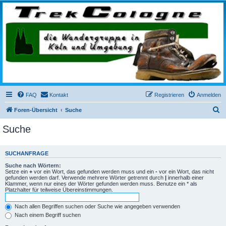
trekcologne.de
Wanderungen rund um Köln
FAQ
Kontakt
Registrieren
Anmelden
S
Foren-Übersicht
Suche
u
Suche
c
h
SUCHANFRAGE
e
Suche nach Wörtern:
Setze ein
+
vor ein Wort, das gefunden werden muss und ein
-
vor ein Wort, das nicht
gefunden werden darf. Verwende mehrere Wörter getrennt durch
|
innerhalb einer
Klammer, wenn nur eines der Wörter gefunden werden muss. Benutze ein * als
Platzhalter für teilweise Übereinstimmungen.
Nach allen Begriffen suchen oder Suche wie angegeben verwenden
Nach einem Begriff suchen