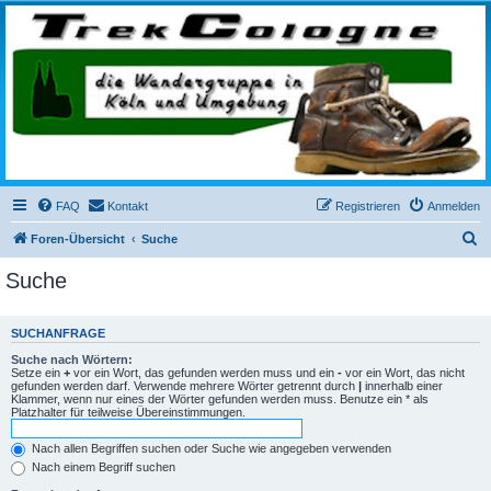
trekcologne.de
Wanderungen rund um Köln
FAQ
Kontakt
Registrieren
Anmelden
S
Foren-Übersicht
Suche
u
Suche
c
h
SUCHANFRAGE
e
Suche nach Wörtern:
Setze ein
+
vor ein Wort, das gefunden werden muss und ein
-
vor ein Wort, das nicht
gefunden werden darf. Verwende mehrere Wörter getrennt durch
|
innerhalb einer
Klammer, wenn nur eines der Wörter gefunden werden muss. Benutze ein * als
Platzhalter für teilweise Übereinstimmungen.
Nach allen Begriffen suchen oder Suche wie angegeben verwenden
Nach einem Begriff suchen