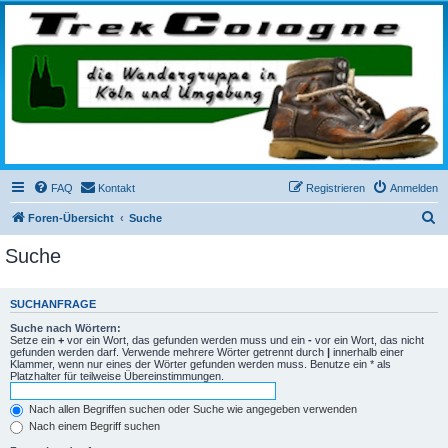
trekcologne.de
Wanderungen rund um Köln
FAQ
Kontakt
Registrieren
Anmelden
S
Foren-Übersicht
Suche
u
Suche
c
h
SUCHANFRAGE
e
Suche nach Wörtern:
Setze ein
+
vor ein Wort, das gefunden werden muss und ein
-
vor ein Wort, das nicht
gefunden werden darf. Verwende mehrere Wörter getrennt durch
|
innerhalb einer
Klammer, wenn nur eines der Wörter gefunden werden muss. Benutze ein * als
Platzhalter für teilweise Übereinstimmungen.
Nach allen Begriffen suchen oder Suche wie angegeben verwenden
Nach einem Begriff suchen