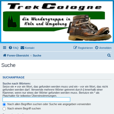
trekcologne.de
Wanderungen rund um Köln
FAQ
Kontakt
Registrieren
Anmelden
S
Foren-Übersicht
Suche
u
Suche
c
h
SUCHANFRAGE
e
Suche nach Wörtern:
Setze ein
+
vor ein Wort, das gefunden werden muss und ein
-
vor ein Wort, das nicht
gefunden werden darf. Verwende mehrere Wörter getrennt durch
|
innerhalb einer
Klammer, wenn nur eines der Wörter gefunden werden muss. Benutze ein * als
Platzhalter für teilweise Übereinstimmungen.
Nach allen Begriffen suchen oder Suche wie angegeben verwenden
Nach einem Begriff suchen