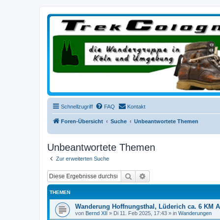
trekcologne.de
Wanderungen rund um Köln
Schnellzugriff
FAQ
Kontakt
Foren-Übersicht
Suche
Unbeantwortete Themen
Unbeantwortete Themen
Zur erweiterten Suche
Suche
Erweiterte Suche
THEMEN
Wanderung Hoffnungsthal, Lüderich ca. 6 KM
von
Bernd XII
»
Di 11. Feb 2025, 17:43
» in
Wanderungen