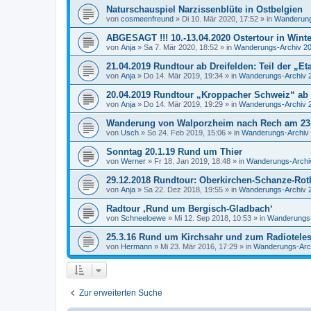
Naturschauspiel Narzissenblüte in Ostbelgien
von
cosmeenfreund
»
Di 10. Mär 2020, 17:52
» in
Wanderung
ABGESAGT !!! 10.-13.04.2020 Ostertour in Wint
von
Anja
»
Sa 7. Mär 2020, 18:52
» in
Wanderungs-Archiv 2
21.04.2019 Rundtour ab Dreifelden: Teil der „E
von
Anja
»
Do 14. Mär 2019, 19:34
» in
Wanderungs-Archiv 
20.04.2019 Rundtour „Kroppacher Schweiz“ ab
von
Anja
»
Do 14. Mär 2019, 19:29
» in
Wanderungs-Archiv 
Wanderung von Walporzheim nach Rech am 23.
von
Usch
»
So 24. Feb 2019, 15:06
» in
Wanderungs-Archiv
Sonntag 20.1.19 Rund um Thier
von
Werner
»
Fr 18. Jan 2019, 18:48
» in
Wanderungs-Archi
29.12.2018 Rundtour: Oberkirchen-Schanze-Rot
von
Anja
»
Sa 22. Dez 2018, 19:55
» in
Wanderungs-Archiv 
Radtour ‚Rund um Bergisch-Gladbach‘
von
Schneeloewe
»
Mi 12. Sep 2018, 10:53
» in
Wanderungs-
25.3.16 Rund um Kirchsahr und zum Radiotele
von
Hermann
»
Mi 23. Mär 2016, 17:29
» in
Wanderungs-Arc
Zur erweiterten Suche