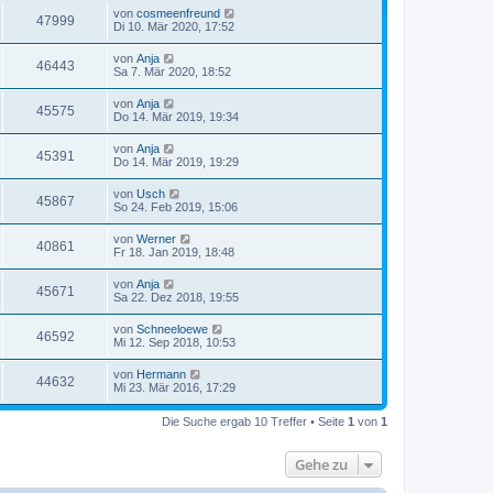
von
cosmeenfreund
47999
Di 10. Mär 2020, 17:52
von
Anja
46443
Sa 7. Mär 2020, 18:52
von
Anja
45575
Do 14. Mär 2019, 19:34
von
Anja
45391
Do 14. Mär 2019, 19:29
von
Usch
45867
So 24. Feb 2019, 15:06
von
Werner
40861
Fr 18. Jan 2019, 18:48
von
Anja
45671
Sa 22. Dez 2018, 19:55
von
Schneeloewe
46592
Mi 12. Sep 2018, 10:53
von
Hermann
44632
Mi 23. Mär 2016, 17:29
Die Suche ergab 10 Treffer • Seite
1
von
1
Gehe zu