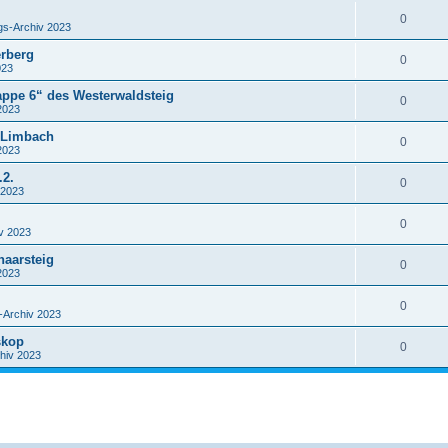
0
s-Archiv 2023
erberg
0
023
tappe 6“ des Westerwaldsteig
0
2023
 Limbach
0
2023
2.
0
 2023
0
v 2023
haarsteig
0
2023
0
Archiv 2023
skop
0
hiv 2023