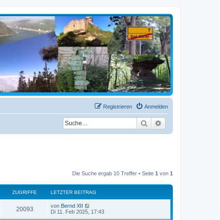
Registrieren
Anmelden
Suche
Erweiterte Suche
Die Suche ergab 10 Treffer • Seite
1
von
1
ZUGRIFFE
LETZTER BEITRAG
von
Bernd XII
20093
Di 11. Feb 2025, 17:43