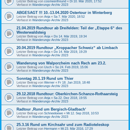
Letzter Beitrag von
cosmeenfreund
«
Di 10. Mär 2020, 17:52
Verfasst in
Wanderungs-Archiv 2023
ABGESAGT !!! 10.-13.04.2020 Ostertour in Winterberg
Letzter Beitrag von
Anja
«
Sa 7. Mär 2020, 18:52
Verfasst in
Wanderungs-Archiv 2023
21.04.2019 Rundtour ab Dreifelden: Teil der „Etappe 6“ des
Westerwaldsteig
Letzter Beitrag von
Anja
«
Do 14. Mär 2019, 19:34
Verfasst in
Wanderungs-Archiv 2023
20.04.2019 Rundtour „Kroppacher Schweiz“ ab Limbach
Letzter Beitrag von
Anja
«
Do 14. Mär 2019, 19:29
Verfasst in
Wanderungs-Archiv 2023
Wanderung von Walporzheim nach Rech am 23.2.
Letzter Beitrag von
Usch
«
So 24. Feb 2019, 15:06
Verfasst in
Wanderungs-Archiv 2023
Sonntag 20.1.19 Rund um Thier
Letzter Beitrag von
Werner
«
Fr 18. Jan 2019, 18:48
Verfasst in
Wanderungs-Archiv 2023
29.12.2018 Rundtour: Oberkirchen-Schanze-Rothaarsteig
Letzter Beitrag von
Anja
«
Sa 22. Dez 2018, 19:55
Verfasst in
Wanderungs-Archiv 2023
Radtour ‚Rund um Bergisch-Gladbach‘
Letzter Beitrag von
Schneeloewe
«
Mi 12. Sep 2018, 10:53
Verfasst in
Wanderungs-Archiv 2023
25.3.16 Rund um Kirchsahr und zum Radioteleskop
Letzter Beitrag von
Hermann
«
Mi 23. Mär 2016, 17:29