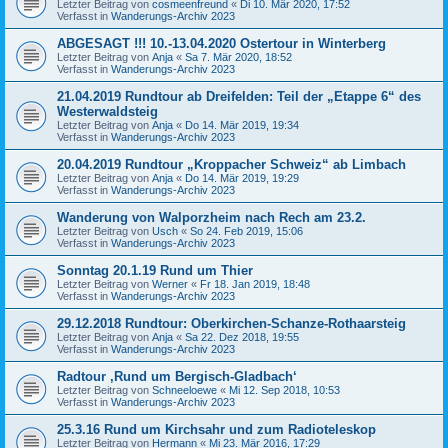
Letzter Beitrag von
cosmeenfreund
«
Di 10. Mär 2020, 17:52
Verfasst in
Wanderungs-Archiv 2023
ABGESAGT !!! 10.-13.04.2020 Ostertour in Winterberg
Letzter Beitrag von
Anja
«
Sa 7. Mär 2020, 18:52
Verfasst in
Wanderungs-Archiv 2023
21.04.2019 Rundtour ab Dreifelden: Teil der „Etappe 6“ des
Westerwaldsteig
Letzter Beitrag von
Anja
«
Do 14. Mär 2019, 19:34
Verfasst in
Wanderungs-Archiv 2023
20.04.2019 Rundtour „Kroppacher Schweiz“ ab Limbach
Letzter Beitrag von
Anja
«
Do 14. Mär 2019, 19:29
Verfasst in
Wanderungs-Archiv 2023
Wanderung von Walporzheim nach Rech am 23.2.
Letzter Beitrag von
Usch
«
So 24. Feb 2019, 15:06
Verfasst in
Wanderungs-Archiv 2023
Sonntag 20.1.19 Rund um Thier
Letzter Beitrag von
Werner
«
Fr 18. Jan 2019, 18:48
Verfasst in
Wanderungs-Archiv 2023
29.12.2018 Rundtour: Oberkirchen-Schanze-Rothaarsteig
Letzter Beitrag von
Anja
«
Sa 22. Dez 2018, 19:55
Verfasst in
Wanderungs-Archiv 2023
Radtour ‚Rund um Bergisch-Gladbach‘
Letzter Beitrag von
Schneeloewe
«
Mi 12. Sep 2018, 10:53
Verfasst in
Wanderungs-Archiv 2023
25.3.16 Rund um Kirchsahr und zum Radioteleskop
Letzter Beitrag von
Hermann
«
Mi 23. Mär 2016, 17:29