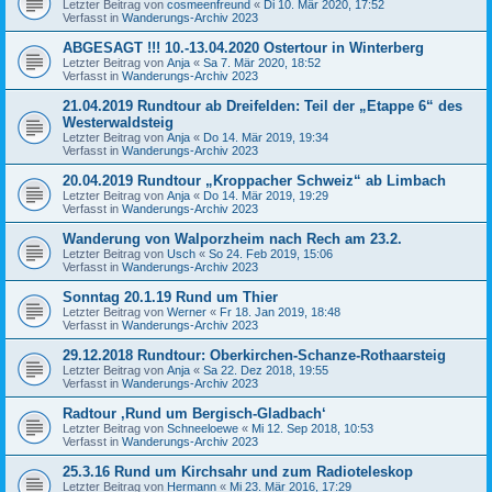
Letzter Beitrag von
cosmeenfreund
«
Di 10. Mär 2020, 17:52
Verfasst in
Wanderungs-Archiv 2023
ABGESAGT !!! 10.-13.04.2020 Ostertour in Winterberg
Letzter Beitrag von
Anja
«
Sa 7. Mär 2020, 18:52
Verfasst in
Wanderungs-Archiv 2023
21.04.2019 Rundtour ab Dreifelden: Teil der „Etappe 6“ des
Westerwaldsteig
Letzter Beitrag von
Anja
«
Do 14. Mär 2019, 19:34
Verfasst in
Wanderungs-Archiv 2023
20.04.2019 Rundtour „Kroppacher Schweiz“ ab Limbach
Letzter Beitrag von
Anja
«
Do 14. Mär 2019, 19:29
Verfasst in
Wanderungs-Archiv 2023
Wanderung von Walporzheim nach Rech am 23.2.
Letzter Beitrag von
Usch
«
So 24. Feb 2019, 15:06
Verfasst in
Wanderungs-Archiv 2023
Sonntag 20.1.19 Rund um Thier
Letzter Beitrag von
Werner
«
Fr 18. Jan 2019, 18:48
Verfasst in
Wanderungs-Archiv 2023
29.12.2018 Rundtour: Oberkirchen-Schanze-Rothaarsteig
Letzter Beitrag von
Anja
«
Sa 22. Dez 2018, 19:55
Verfasst in
Wanderungs-Archiv 2023
Radtour ‚Rund um Bergisch-Gladbach‘
Letzter Beitrag von
Schneeloewe
«
Mi 12. Sep 2018, 10:53
Verfasst in
Wanderungs-Archiv 2023
25.3.16 Rund um Kirchsahr und zum Radioteleskop
Letzter Beitrag von
Hermann
«
Mi 23. Mär 2016, 17:29