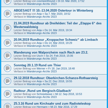
Letzter Beitrag von
cosmeenfreund
«
Di 10. Mär 2020, 17:52
Verfasst in
Wanderungs-Archiv 2023
ABGESAGT !!! 10.-13.04.2020 Ostertour in Winterberg
Letzter Beitrag von
Anja
«
Sa 7. Mär 2020, 18:52
Verfasst in
Wanderungs-Archiv 2023
21.04.2019 Rundtour ab Dreifelden: Teil der „Etappe 6“ des
Westerwaldsteig
Letzter Beitrag von
Anja
«
Do 14. Mär 2019, 19:34
Verfasst in
Wanderungs-Archiv 2023
20.04.2019 Rundtour „Kroppacher Schweiz“ ab Limbach
Letzter Beitrag von
Anja
«
Do 14. Mär 2019, 19:29
Verfasst in
Wanderungs-Archiv 2023
Wanderung von Walporzheim nach Rech am 23.2.
Letzter Beitrag von
Usch
«
So 24. Feb 2019, 15:06
Verfasst in
Wanderungs-Archiv 2023
Sonntag 20.1.19 Rund um Thier
Letzter Beitrag von
Werner
«
Fr 18. Jan 2019, 18:48
Verfasst in
Wanderungs-Archiv 2023
29.12.2018 Rundtour: Oberkirchen-Schanze-Rothaarsteig
Letzter Beitrag von
Anja
«
Sa 22. Dez 2018, 19:55
Verfasst in
Wanderungs-Archiv 2023
Radtour ‚Rund um Bergisch-Gladbach‘
Letzter Beitrag von
Schneeloewe
«
Mi 12. Sep 2018, 10:53
Verfasst in
Wanderungs-Archiv 2023
25.3.16 Rund um Kirchsahr und zum Radioteleskop
Letzter Beitrag von
Hermann
«
Mi 23. Mär 2016, 17:29