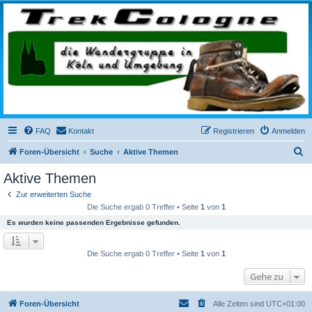
trekcologne.de
Wanderungen rund um Köln
FAQ
Kontakt
Registrieren
Anmelden
S
Foren-Übersicht
Suche
Aktive Themen
u
Aktive Themen
c
Zur erweiterten Suche
h
Die Suche ergab 0 Treffer • Seite
1
von
1
e
Es wurden keine passenden Ergebnisse gefunden.
Die Suche ergab 0 Treffer • Seite
1
von
1
Gehe zu
Foren-Übersicht
Alle Zeiten sind
UTC+01:00