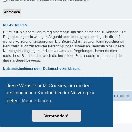
REGISTRIEREN
Du musst in diesem Forum registriert sein, um dich anmelden zu können. Die
Registrierung ist in wenigen Augenblicken erledigt und ermöglicht dir, auf
weitere Funktionen zuzugreifen. Die Board-Administration kann registrierten
Benutzern auch zusätzliche Berechtigungen zuweisen. Beachte bitte unsere
Nutzungsbedingungen und die verwandten Regelungen, bevor du dich
registrierst. Bitte beachte auch die jeweiligen Forenregeln, wenn du dich in
diesem Board bewegst.
Nutzungsbedingungen
|
Datenschutzerklärung
Registrieren
Diese Website nutzt Cookies, um dir den
bestmöglichen Komfort bei der Nutzung zu
Foren-Übersicht
Alle Zeiten sind
UTC+01:00
bieten.
Mehr erfahren
Powered by
phpBB
® Forum Software © phpBB Limited
Deutsche Übersetzung durch
phpBB.de
Verstanden!
Datenschutz
|
Nutzungsbedingungen