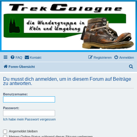
trekcologne.de
Wanderungen rund um Köln
FAQ
Kontakt
Registrieren
Anmelden
S
Foren-Übersicht
u
Du musst dich anmelden, um in diesem Forum auf Beiträge
c
zu antworten.
h
Benutzername:
e
Passwort:
Ich habe mein Passwort vergessen
Angemeldet bleiben
Meinen Online-Status während dieser Sitzung verbergen