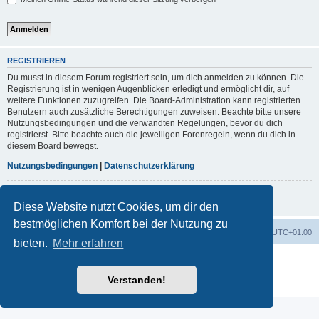
REGISTRIEREN
Du musst in diesem Forum registriert sein, um dich anmelden zu können. Die
Registrierung ist in wenigen Augenblicken erledigt und ermöglicht dir, auf
weitere Funktionen zuzugreifen. Die Board-Administration kann registrierten
Benutzern auch zusätzliche Berechtigungen zuweisen. Beachte bitte unsere
Nutzungsbedingungen und die verwandten Regelungen, bevor du dich
registrierst. Bitte beachte auch die jeweiligen Forenregeln, wenn du dich in
diesem Board bewegst.
Nutzungsbedingungen
|
Datenschutzerklärung
Registrieren
Diese Website nutzt Cookies, um dir den
bestmöglichen Komfort bei der Nutzung zu
Foren-Übersicht
Alle Zeiten sind
UTC+01:00
bieten.
Mehr erfahren
Powered by
phpBB
® Forum Software © phpBB Limited
Deutsche Übersetzung durch
phpBB.de
Verstanden!
Datenschutz
|
Nutzungsbedingungen