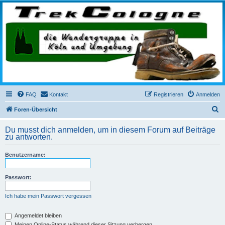
trekcologne.de
Wanderungen rund um Köln
FAQ
Kontakt
Registrieren
Anmelden
S
Foren-Übersicht
u
Du musst dich anmelden, um in diesem Forum auf Beiträge
c
zu antworten.
h
Benutzername:
e
Passwort:
Ich habe mein Passwort vergessen
Angemeldet bleiben
Meinen Online-Status während dieser Sitzung verbergen