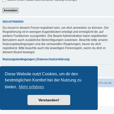
REGISTRIEREN
Du musst in diesem Forum registriert sein, um dich anmelden zu können. Die
Registrierung ist in wenigen Augenblicken erledigt und ermöglicht dir, auf
weitere Funktionen zuzugreifen. Die Board-Administration kann registrierten
Benutzern auch zusätzliche Berechtigungen zuweisen. Beachte bitte unsere
Nutzungsbedingungen und die verwandten Regelungen, bevor du dich
registrierst. Bitte beachte auch die jeweiligen Forenregeln, wenn du dich in
diesem Board bewegst.
Nutzungsbedingungen
|
Datenschutzerklärung
Registrieren
Diese Website nutzt Cookies, um dir den
bestmöglichen Komfort bei der Nutzung zu
Foren-Übersicht
Alle Zeiten sind
UTC+01:00
bieten.
Mehr erfahren
Powered by
phpBB
® Forum Software © phpBB Limited
Deutsche Übersetzung durch
phpBB.de
Verstanden!
Datenschutz
|
Nutzungsbedingungen