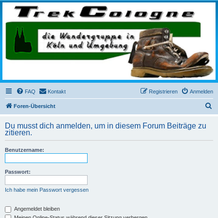
trekcologne.de
Wanderungen rund um Köln
FAQ
Kontakt
Registrieren
Anmelden
S
Foren-Übersicht
u
Du musst dich anmelden, um in diesem Forum Beiträge zu
c
zitieren.
h
Benutzername:
e
Passwort:
Ich habe mein Passwort vergessen
Angemeldet bleiben
Meinen Online-Status während dieser Sitzung verbergen