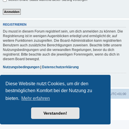
REGISTRIEREN
Du musst in diesem Forum registriert sein, um dich anmelden zu können. Die
Registrierung ist in wenigen Augenblicken erledigt und ermöglicht dir, auf
weitere Funktionen zuzugreifen. Die Board-Administration kann registrierten
Benutzern auch zusätzliche Berechtigungen zuweisen. Beachte bitte unsere
Nutzungsbedingungen und die verwandten Regelungen, bevor du dich
registrierst. Bitte beachte auch die jeweiligen Forenregeln, wenn du dich in
diesem Board bewegst.
Nutzungsbedingungen
|
Datenschutzerklärung
Registrieren
Diese Website nutzt Cookies, um dir den
bestmöglichen Komfort bei der Nutzung zu
Foren-Übersicht
Alle Zeiten sind
UTC+01:00
bieten.
Mehr erfahren
Powered by
phpBB
® Forum Software © phpBB Limited
Deutsche Übersetzung durch
phpBB.de
Verstanden!
Datenschutz
|
Nutzungsbedingungen