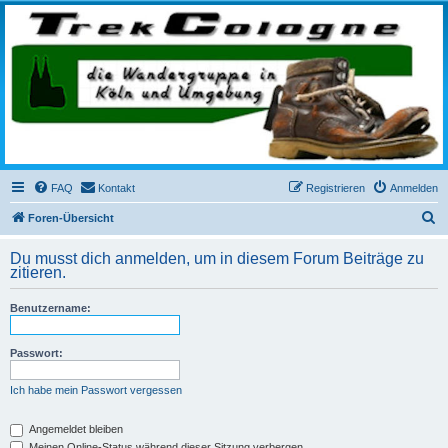
trekcologne.de
Wanderungen rund um Köln
FAQ
Kontakt
Registrieren
Anmelden
S
Foren-Übersicht
u
Du musst dich anmelden, um in diesem Forum Beiträge zu
c
zitieren.
h
Benutzername:
e
Passwort:
Ich habe mein Passwort vergessen
Angemeldet bleiben
Meinen Online-Status während dieser Sitzung verbergen